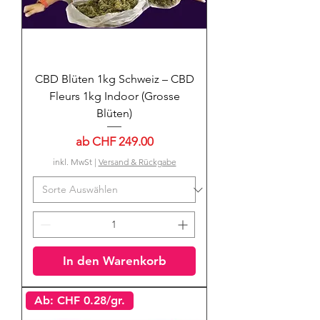
CBD Blüten 1kg Schweiz – CBD
Fleurs 1kg Indoor (Grosse
Blüten)
Sale-Preis
ab
CHF 249.00
inkl. MwSt
|
Versand & Rückgabe
In den Warenkorb
Ab: CHF 0.28/gr.