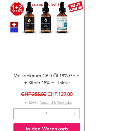
Vollspektrum CBD Öl 18% Gold
+ Silber 18% + Tinktur
Standardpreis
Sale-Preis
CHF 255.00
CHF 129.00
inkl. MwSt
|
Versand & Rückgabe
In den Warenkorb