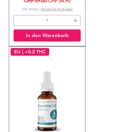
Standardpreis
Sale-Preis
CHF 49.00
CHF 34.90
inkl. MwSt
|
Versand & Rückgabe
In den Warenkorb
EU | <0.2 THC