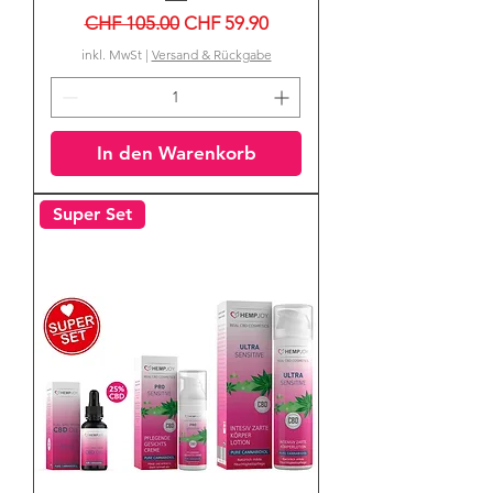
Standardpreis
Sale-Preis
CHF 105.00
CHF 59.90
inkl. MwSt
|
Versand & Rückgabe
In den Warenkorb
Super Set