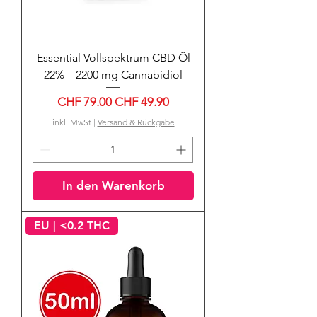
Essential Vollspektrum CBD Öl
22% – 2200 mg Cannabidiol
Standardpreis
Sale-Preis
CHF 79.00
CHF 49.90
inkl. MwSt
|
Versand & Rückgabe
In den Warenkorb
EU | <0.2 THC