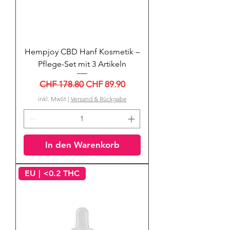
Hempjoy CBD Hanf Kosmetik –
Pflege-Set mit 3 Artikeln
Standardpreis
Sale-Preis
CHF 178.80
CHF 89.90
inkl. MwSt
|
Versand & Rückgabe
In den Warenkorb
EU | <0.2 THC