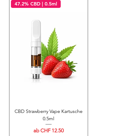
47.2% CBD | 0.5ml
CBD Strawberry Vape Kartusche
0.5ml
Sale-Preis
ab
CHF 12.50