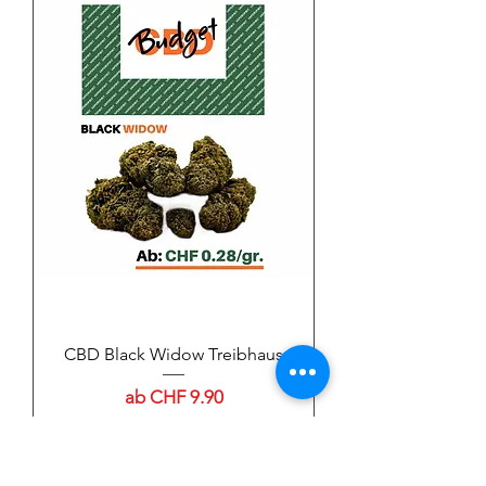
CBD Black Widow Treibhaus
Sale-Preis
ab
CHF 9.90
inkl. MwSt
|
Versand & Rückgabe