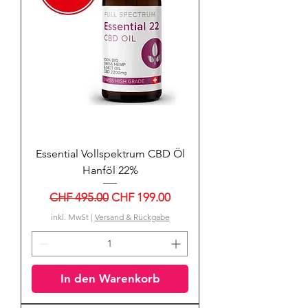
Essential Vollspektrum CBD Öl
Hanföl 22%
Standardpreis
Sale-Preis
CHF 495.00
CHF 199.00
inkl. MwSt
|
Versand & Rückgabe
In den Warenkorb