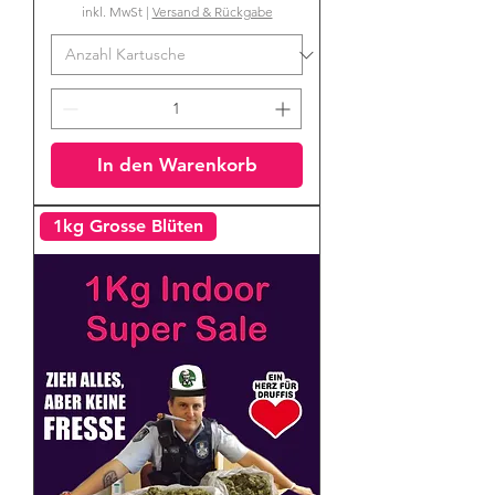
inkl. MwSt
|
Versand & Rückgabe
In den Warenkorb
1kg Grosse Blüten