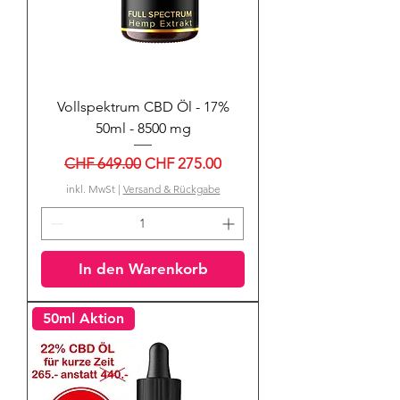
Vollspektrum CBD Öl - 17%
50ml - 8500 mg
Standardpreis
Sale-Preis
CHF 649.00
CHF 275.00
inkl. MwSt
|
Versand & Rückgabe
In den Warenkorb
50ml Aktion