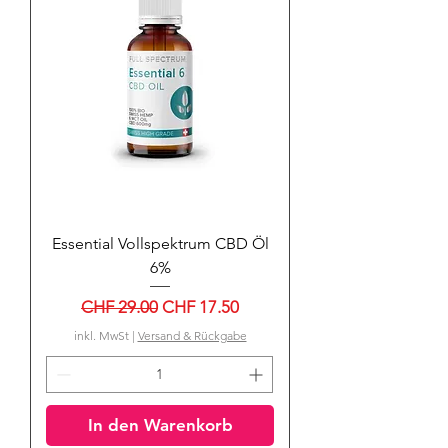
Essential Vollspektrum CBD Öl
6%
Standardpreis
Sale-Preis
CHF 29.00
CHF 17.50
inkl. MwSt
|
Versand & Rückgabe
In den Warenkorb