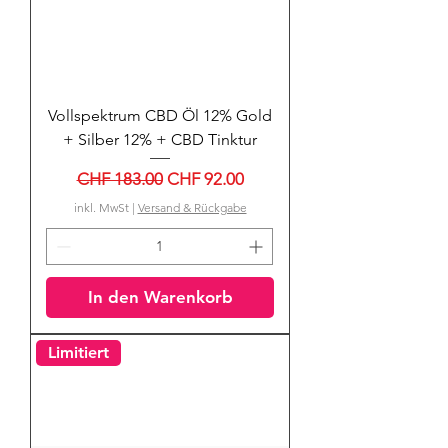
Vollspektrum CBD Öl 12% Gold
+ Silber 12% + CBD Tinktur
Standardpreis
Sale-Preis
CHF 183.00
CHF 92.00
inkl. MwSt
|
Versand & Rückgabe
In den Warenkorb
Limitiert