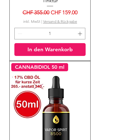
Tinktur
Standardpreis
Sale-Preis
CHF 355.00
CHF 159.00
inkl. MwSt
|
Versand & Rückgabe
In den Warenkorb
CANNABIDIOL 50 ml