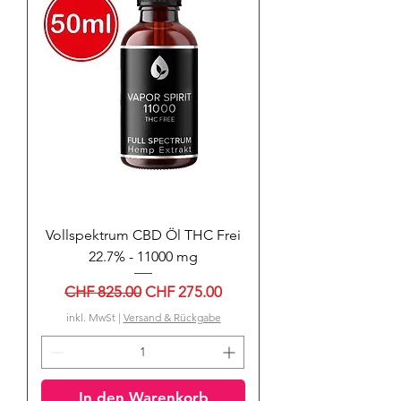
Vollspektrum CBD Öl THC Frei​
22.7% - 11000 mg
Standardpreis
Sale-Preis
CHF 825.00
CHF 275.00
inkl. MwSt
|
Versand & Rückgabe
In den Warenkorb