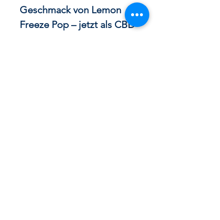
Geschmack von Lemon
Freeze Pop – jetzt als CBD
Popcorn zum besten Preis!
🍋❄️
Die Entstehung von
Lemon Freeze Pop
Die
Lemon Freeze Pop
Strain ist
eine aufregende Hybrid-
Kreuzung, die durch ihr
intensives Zitronenaroma und
Cannabidiol Öl - Cannabis Blüten
ihre ausgewogene Wirkung
100% Premium Swiss Made Quality
bekannt wurde. Sie entstand aus
der Verbindung zweier
kraftvoller Genetiken:
Lemon