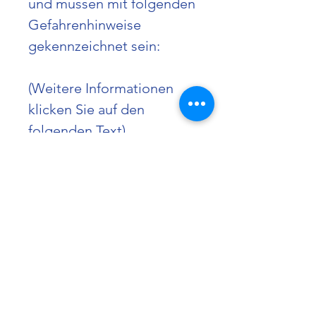
und müssen mit folgenden
Gefahrenhinweise
gekennzeichnet sein:
(Weitere Informationen
klicken Sie auf den
folgenden Text)
H-Sätze: 302, 361
Piktogramme: GHS08
Hinweis: Gefahr
Premium CBD Hanföl
Vollspektrum Set
Premium Hanföl Vollspektrum
Set – Höchste Qualität aus der