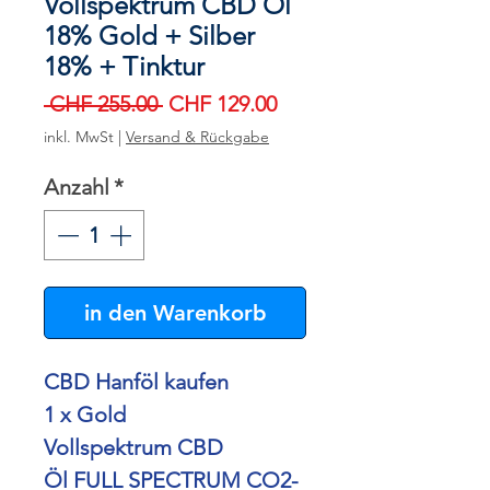
Vollspektrum CBD Öl
18% Gold + Silber
18% + Tinktur
Standardpreis
Sale-
 CHF 255.00 
CHF 129.00
Preis
inkl. MwSt
|
Versand & Rückgabe
Anzahl
*
in den Warenkorb
CBD Hanföl kaufen
1 x Gold
Vollspektrum CBD
Öl FULL SPECTRUM CO2-