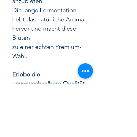
anzubieten.
Die lange Fermentation
hebt das natürliche Aroma
hervor und macht diese
Blüten
zu einer echten Premium-
Wahl.
Erlebe die
unverwechselbare Qualität
von Harlequin CBD Weed
–
jetzt zum besten Preis
sichern!
🚀