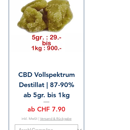
CBD Vollspektrum
Destillat | 87-90%
ab 5gr. bis 1kg
Sale-Preis
ab
CHF 7.90
inkl. MwSt
|
Versand & Rückgabe