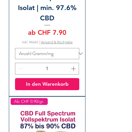
Isolat | min. 97.6%
CBD
Sale-Preis
ab
CHF 7.90
inkl. MwSt
|
Versand & Rückgabe
In den Warenkorb
Ab CHF 0.90/gr.