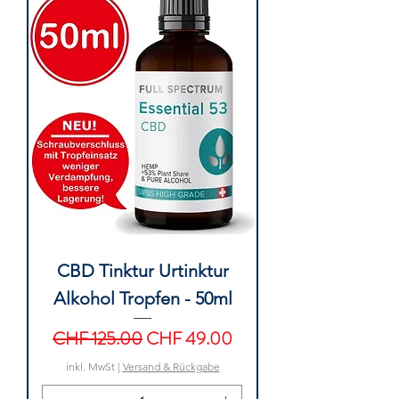
CBD Tinktur Urtinktur
Alkohol Tropfen - 50ml
Standardpreis
Sale-Preis
CHF 125.00
CHF 49.00
inkl. MwSt
|
Versand & Rückgabe