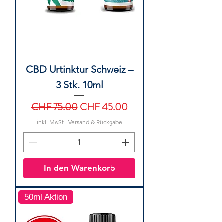
CBD Urtinktur Schweiz –
3 Stk. 10ml
Standardpreis
Sale-Preis
CHF 75.00
CHF 45.00
inkl. MwSt
|
Versand & Rückgabe
In den Warenkorb
50ml Aktion