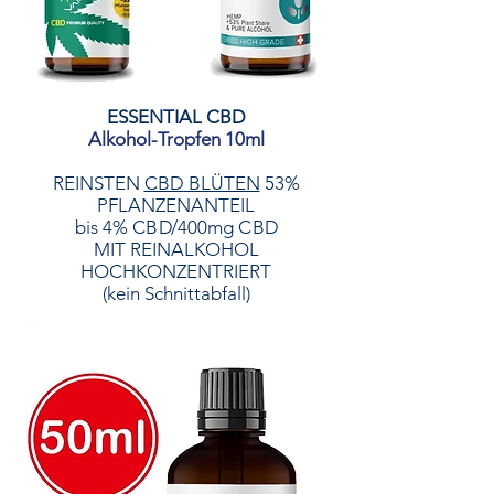
ESSENTIAL CBD
Alkohol-Tropfen 10ml
REINSTEN
CBD
BLÜTEN
53%
PFLANZENANTEIL
bis 4%
C B D
/400mg
C B D
MIT
REINALKOHOL
HOCHKONZENTRIERT
(kein Schnittabfall)