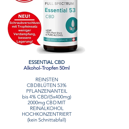
ESSENTIAL CBD
Alkohol-Tropfen 50ml
REINSTEN
C B D
BLÜTEN 53%
PFLANZENANTEIL
bis 4%
C B D
/(5x400mg)
2000mg
C B D
MIT
REINALKOHOL
HOCHKONZENTRIERT
(kein Schnittabfall)