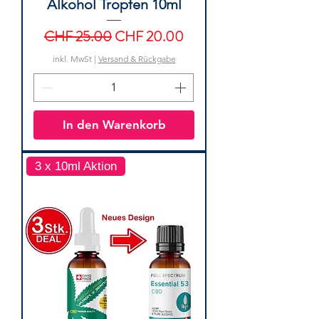
Alkohol Tropfen 10ml
Standardpreis
Sale-Preis
CHF 25.00
CHF 20.00
inkl. MwSt
|
Versand & Rückgabe
In den Warenkorb
3 x 10ml Aktion