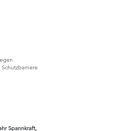
nregen
e Schutzbarriere
ehr Spannkraft,