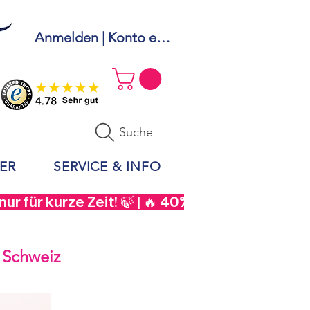
Anmelden | Konto erstellen
Suche
ER
SERVICE & INFO
r für kurze Zeit! 🍃 | 🔥 40% Rabatt auf  Sou
 Schweiz