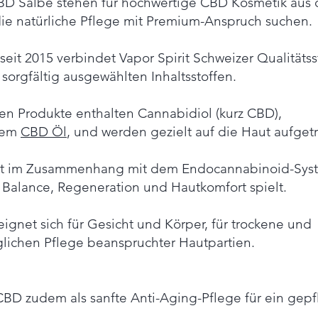
 Salbe stehen für hochwertige CBD Kosmetik aus d
die natürliche Pflege mit Premium-Anspruch suchen.
eit 2015 verbindet Vapor Spirit Schweizer Qualitäts
orgfältig ausgewählten Inhaltsstoffen.
n Produkte enthalten Cannabidiol (kurz CBD),
gem
CBD Öl
, und werden gezielt auf die Haut aufget
ht im Zusammenhang mit dem Endocannabinoid-Syst
r Balance, Regeneration und Hautkomfort spielt.
ignet sich für Gesicht und Körper, für trockene und
glichen Pflege beanspruchter Hautpartien.
BD zudem als sanfte Anti-Aging-Pflege für ein gepf