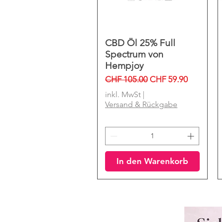
CBD Öl 25% Full
Schnellansicht
Spectrum von
Hempjoy
Standardpreis
Sale-Preis
CHF 105.00
CHF 59.90
inkl. MwSt
|
Versand & Rückgabe
In den Warenkorb