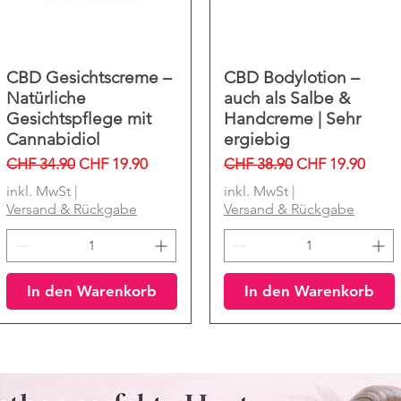
CBD Gesichtscreme –
Schnellansicht
CBD Bodylotion –
Schnellansicht
Natürliche
auch als Salbe &
Gesichtspflege mit
Handcreme | Sehr
Cannabidiol
ergiebig
Standardpreis
Sale-Preis
Standardpreis
Sale-Preis
CHF 34.90
CHF 19.90
CHF 38.90
CHF 19.90
inkl. MwSt
|
inkl. MwSt
|
Versand & Rückgabe
Versand & Rückgabe
In den Warenkorb
In den Warenkorb