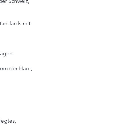
er Schweiz,
standards mit
ragen.
em der Haut,
legtes,