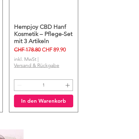
Hempjoy CBD Hanf
Schnellansicht
Kosmetik – Pflege-Set
mit 3 Artikeln
Standardpreis
Sale-Preis
CHF 178.80
CHF 89.90
inkl. MwSt
|
Versand & Rückgabe
In den Warenkorb