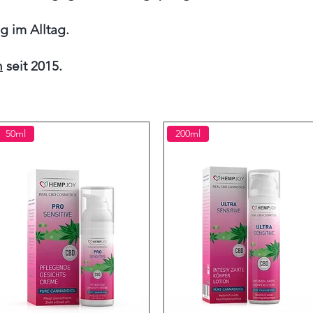
g im Alltag.
n
seit 2015.
50ml
200ml