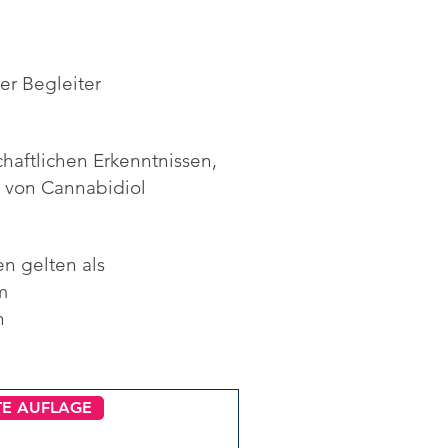
er Begleiter
haftlichen Erkenntnissen,
 von Cannabidiol
n gelten als
m
n
TE AUFLAGE