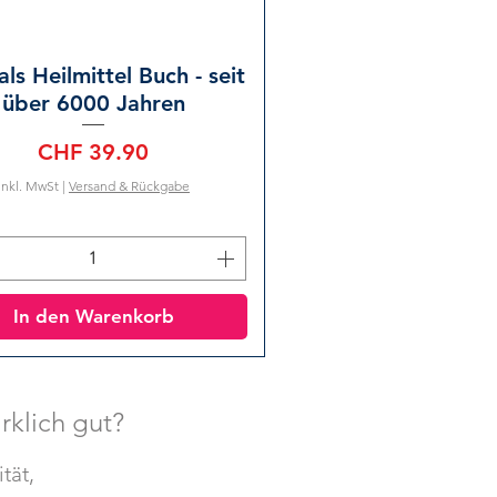
als Heilmittel Buch - seit
über 6000 Jahren
Preis
CHF 39.90
inkl. MwSt
|
Versand & Rückgabe
In den Warenkorb
klich gut?
tät,