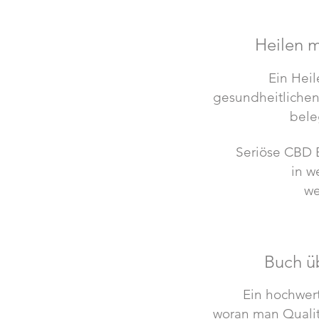
Heilen m
Ein Heil
gesundheitlichen 
bele
Seriöse CBD B
in w
we
Buch ü
Ein hochwert
woran man Qualit