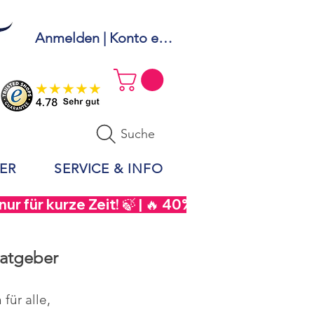
Anmelden | Konto erstellen
Suche
ER
SERVICE & INFO
r für kurze Zeit! 🍃 | 🔥 40% Rabatt auf  Sou
Ratgeber
für alle,