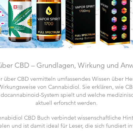
über CBD – Grundlagen, Wirkung und A
r über CBD vermitteln umfassendes Wissen über Her
irkungsweise von Cannabidiol. Sie erklären, wie CB
Endocannabinoid-System spielt und welche medizin
aktuell erforscht werden.
nnabidiol CBD Buch verbindet wissenschaftliche Hin
len und ist damit ideal für Leser, die sich fundiert 