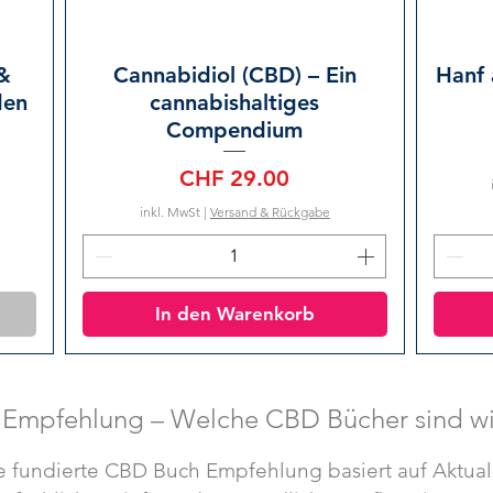
&
Cannabidiol (CBD) – Ein
Hanf 
den
cannabishaltiges
Compendium
Preis
CHF 29.00
inkl. MwSt
|
Versand & Rückgabe
In den Warenkorb
Empfehlung – Welche CBD Bücher sind wir
e fundierte CBD Buch Empfehlung basiert auf Aktuali