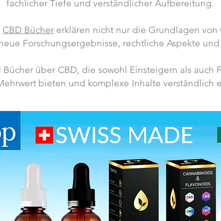
fachlicher Tiefe und verständlicher Aufbereitung.
e
CBD Bücher
erklären nicht nur die Grundlagen von
neue Forschungsergebnisse, rechtliche Aspekte un
 Bücher über CBD, die sowohl Einsteigern als auch 
Mehrwert bieten und komplexe Inhalte verständlich e