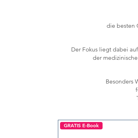
die besten 
Der Fokus liegt dabei au
der medizinisch
Besonders W
f
GRATIS E-Book