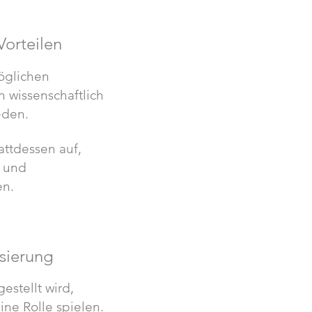
Vorteilen
möglichen
n wissenschaftlich
eden.
attdessen auf,
d und
en.
sierung
estellt wird,
ne Rolle spielen.