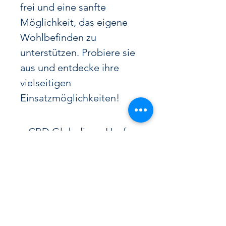
frei und eine sanfte
Möglichkeit, das eigene
Wohlbefinden zu
unterstützen. Probiere sie
aus und entdecke ihre
vielseitigen
Einsatzmöglichkeiten!
CBD Globuli aus Hanf
natürlich und ohne THC
Cannabidiol-Globuli sind kleine,
weiße Kügelchen aus Bio-
Zuckerrohr, die mit Cannabidiol
(CBD) aus Cannabis-Hanf
Cannabidiol Öl - Cannabis Blüten
angereichert sind – aber ohne