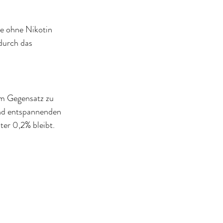
ve ohne Nikotin 
durch das 
Im Gegensatz zu 
und entspannenden 
er 0,2% bleibt.