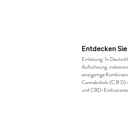
Entdecken Sie
Einleitung: In Deutsc
Aufschwung, insbesond
einzigartige Kombinati
Cannabidiols (C B D) un
und CBD-Enthusiasten