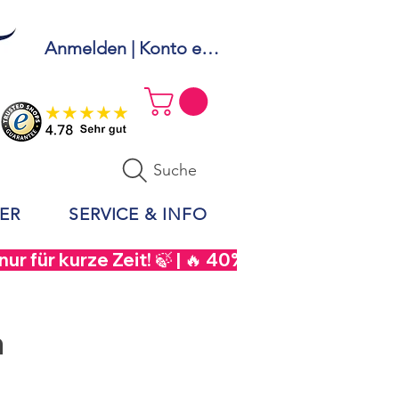
Anmelden | Konto erstellen
Suche
ER
SERVICE & INFO
r für kurze Zeit! 🍃 | 🔥 40% Rabatt auf  Sou
n