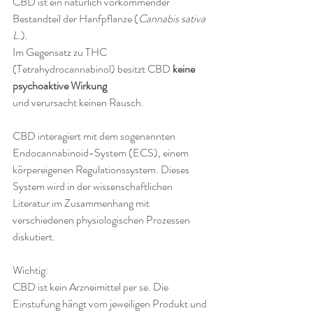
CBD ist ein natürlich vorkommender 
Bestandteil der Hanfpflanze (
Cannabis sativa 
L.
).
Im Gegensatz zu THC 
(Tetrahydrocannabinol) besitzt CBD 
keine 
psychoaktive Wirkung
und verursacht keinen Rausch.
CBD interagiert mit dem sogenannten 
Endocannabinoid-System (ECS), einem 
körpereigenen Regulationssystem. Dieses 
System wird in der wissenschaftlichen 
Literatur im Zusammenhang mit 
verschiedenen physiologischen Prozessen 
diskutiert.
Wichtig:
CBD ist kein Arzneimittel per se. Die 
Einstufung hängt vom jeweiligen Produkt und 