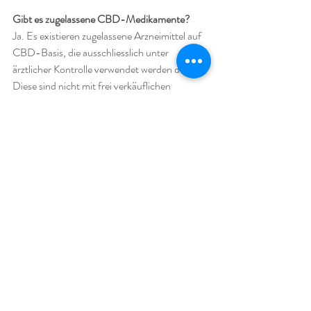
Gibt es zugelassene CBD-Medikamente?
Ja. Es existieren zugelassene Arzneimittel auf 
CBD-Basis, die ausschliesslich unter 
ärztlicher Kontrolle verwendet werden dürfen. 
Diese sind nicht mit frei verkäuflichen 
Produkten vergleichbar.
Hinweis
Dieser Beitrag dient ausschliesslich der 
allgemeinen Information und stellt keine 
medizinische Beratung dar. Cannabidiol 
(CBD) ist kein Arzneimittel. Es werden keine 
Heil- oder Gesundheitsversprechen 
abgegeben.
Rechtlicher Hinweis (Schweiz)
CBD-Produkte sind in der Schweiz legal, 
sofern der THC-Gehalt unter 1 % liegt und die 