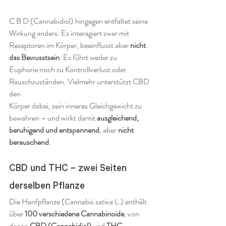
C B D (Cannabidiol) hingegen entfaltet seine 
Wirkung anders. Es interagiert zwar mit 
Rezeptoren im Körper, beeinflusst aber 
nicht 
das Bewusstsein
. Es führt weder zu 
Euphorie noch zu Kontrollverlust oder 
Rauschzuständen. Vielmehr unterstützt CBD 
den 
Körper dabei, sein inneres Gleichgewicht zu 
bewahren – und wirkt damit 
ausgleichend, 
beruhigend und entspannend
, aber 
nicht 
berauschend
.
CBD und THC – zwei Seiten 
derselben Pflanze
Die Hanfpflanze (Cannabis sativa L.) enthält 
über 
100 verschiedene Cannabinoide
, von 
denen 
CBD (Cannabidiol)
 und 
THC 