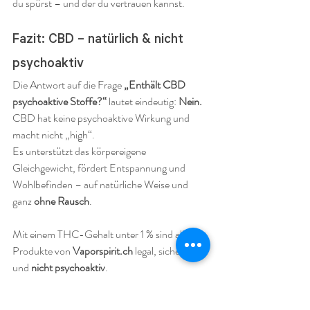
du spürst – und der du vertrauen kannst.
Fazit: CBD – natürlich & nicht 
psychoaktiv
Die Antwort auf die Frage 
„Enthält CBD 
psychoaktive Stoffe?“
 lautet eindeutig: 
Nein.
CBD hat keine psychoaktive Wirkung und 
macht nicht „high“.
Es unterstützt das körpereigene 
Gleichgewicht, fördert Entspannung und 
Wohlbefinden – auf natürliche Weise und 
ganz 
ohne Rausch
.
Mit einem THC-Gehalt unter 1 % sind alle 
Produkte von 
Vaporspirit.ch
 legal, sicher 
und 
nicht psychoaktiv
.
Der entscheidende 
Unterschied zwischen 
CBD und THC
 liegt in ihrer Wirkung: