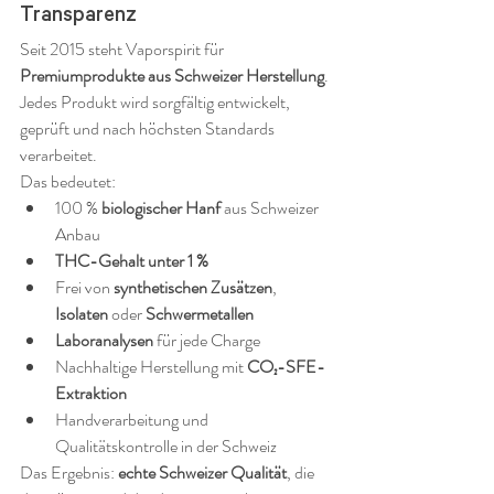
Transparenz
Seit 2015 steht Vaporspirit für 
Premiumprodukte aus Schweizer Herstellung
.
Jedes Produkt wird sorgfältig entwickelt, 
geprüft und nach höchsten Standards 
verarbeitet.
Das bedeutet:
100 % 
biologischer Hanf
 aus Schweizer 
Anbau
THC-Gehalt unter 1 %
Frei von 
synthetischen Zusätzen
, 
Isolaten
 oder 
Schwermetallen
Laboranalysen
 für jede Charge
Nachhaltige Herstellung mit 
CO₂-SFE-
Extraktion
Handverarbeitung und 
Qualitätskontrolle in der Schweiz
Das Ergebnis: 
echte Schweizer Qualität
, die 