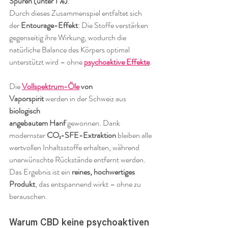
Spuren (unter 1 %)
.
Durch dieses Zusammenspiel entfaltet sich 
der 
Entourage-Effekt
: Die Stoffe verstärken 
gegenseitig ihre Wirkung, wodurch die 
natürliche Balance des Körpers optimal 
unterstützt wird – ohne 
psychoaktive Effekte
.
Die 
Vollspektrum-Öle
 von 
Vaporspirit
 werden in der Schweiz aus 
biologisch 
angebautem Hanf
 gewonnen. Dank 
modernster 
CO₂-SFE-Extraktion
 bleiben alle 
wertvollen Inhaltsstoffe erhalten, während 
unerwünschte Rückstände entfernt werden. 
Das Ergebnis ist ein 
reines, hochwertiges 
Produkt
, das entspannend wirkt – ohne zu 
berauschen.
Warum CBD keine psychoaktiven 