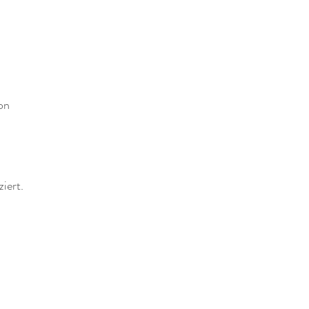
on
iert.