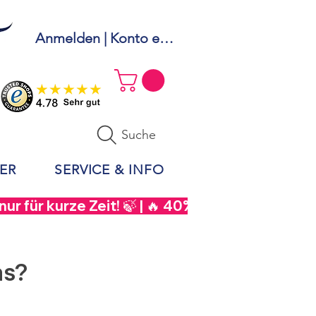
Anmelden | Konto erstellen
Suche
ER
SERVICE & INFO
r für kurze Zeit! 🍃 | 🔥 40% Rabatt auf  Sou
as?