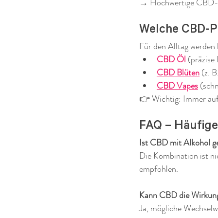
→ Hochwertige CBD-P
Welche CBD-Pr
Für den Alltag werden 
CBD Öl
 (präzise
CBD Blüten
 (z. 
CBD Vapes
 (sch
👉 Wichtig: Immer auf
FAQ – Häufige
Ist CBD mit Alkohol ge
Die Kombination ist ni
empfohlen.
Kann CBD die Wirkung
Ja, mögliche Wechselwi