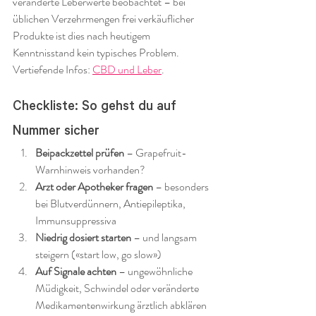
veränderte Leberwerte beobachtet – bei 
üblichen Verzehrmengen frei verkäuflicher 
Produkte ist dies nach heutigem 
Kenntnisstand kein typisches Problem. 
Vertiefende Infos: 
CBD und Leber
.
Checkliste: So gehst du auf 
Nummer sicher
Beipackzettel prüfen
 – Grapefruit-
Warnhinweis vorhanden?
Arzt oder Apotheker fragen
 – besonders 
bei Blutverdünnern, Antiepileptika, 
Immunsuppressiva
Niedrig dosiert starten
 – und langsam 
steigern («start low, go slow»)
Auf Signale achten
 – ungewöhnliche 
Müdigkeit, Schwindel oder veränderte 
Medikamentenwirkung ärztlich abklären