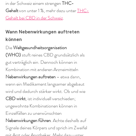
in der Schweiz einem strengen 
THC-
Gehalt
 von unter 1 %, mehr dazu unter 
THC-
Gehalt bei CBD in der Schweiz
.
Wann Nebenwirkungen auftreten 
können
Die 
Weltgesundheitsorganisation 
(WHO)
 stuft reines CBD grundsätzlich als 
gut verträglich ein. Dennoch können in 
Kombination mit anderen Arzneimitteln 
Nebenwirkungen auftreten
 – etwa dann, 
wenn ein Medikament langsamer abgebaut 
wird und dadurch stärker wirkt. Ob und wie 
CBD wirkt
, ist individuell verschieden; 
ungewohnte Kombinationen können in 
Einzelfällen zu unerwünschten 
Nebenwirkungen führen
. Achte deshalb auf 
Signale deines Körpers und sprich im Zweifel 
mit Arzt oder Apotheker. Mehr dazu unter 