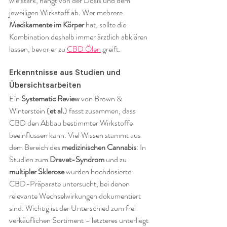
wie stark, hängt von der Dosis und dem 
jeweiligen Wirkstoff ab. Wer mehrere 
Medikamente im Körper
 hat, sollte die 
Kombination deshalb immer ärztlich abklären 
lassen, bevor er zu 
CBD Ölen
 greift.
Erkenntnisse aus Studien und 
Übersichtsarbeiten
Ein 
Systematic Review
 von Brown & 
Winterstein (
et al.
) fasst zusammen, dass 
CBD den Abbau bestimmter Wirkstoffe 
beeinflussen kann. Viel Wissen stammt aus 
dem Bereich des 
medizinischen Cannabis
: In 
Studien zum 
Dravet-Syndrom
 und zu 
multipler Sklerose
 wurden hochdosierte 
CBD-Präparate untersucht, bei denen 
relevante Wechselwirkungen dokumentiert 
sind. Wichtig ist der Unterschied zum frei 
verkäuflichen Sortiment – letzteres unterliegt 