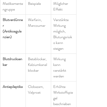
Medikamente
Beispiele
Möglicher 
ngruppe
Effekt
Blutverdünne
Warfarin, 
Verstärkte 
r 
Marcoumar
Wirkung 
(Antikoagula
möglich, 
nzien)
Blutungsrisik
o kann 
steigen
Blutdrucksen
Betablocker, 
Wirkung 
ker
Kalziumkanal
kann 
blocker
verstärkt 
werden
Antiepileptika
Clobazam, 
Erhöhte 
Valproat
Wirkstoffspie
gel 
beschrieben