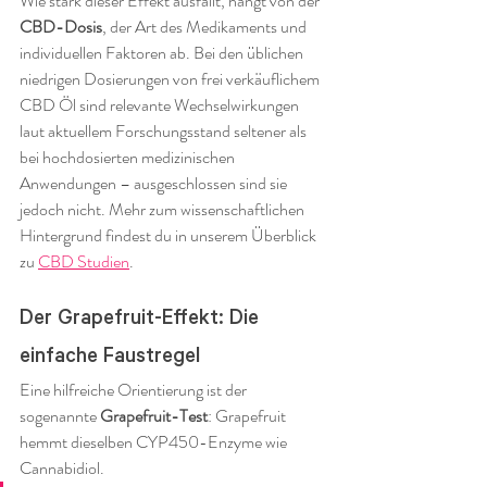
Wie stark dieser Effekt ausfällt, hängt von der 
CBD-Dosis
, der Art des Medikaments und 
individuellen Faktoren ab. Bei den üblichen 
niedrigen Dosierungen von frei verkäuflichem 
CBD Öl sind relevante Wechselwirkungen 
laut aktuellem Forschungsstand seltener als 
bei hochdosierten medizinischen 
Anwendungen – ausgeschlossen sind sie 
jedoch nicht. Mehr zum wissenschaftlichen 
Hintergrund findest du in unserem Überblick 
zu 
CBD Studien
.
Der Grapefruit-Effekt: Die 
einfache Faustregel
Eine hilfreiche Orientierung ist der 
sogenannte 
Grapefruit-Test
: Grapefruit 
hemmt dieselben CYP450-Enzyme wie 
Cannabidiol.