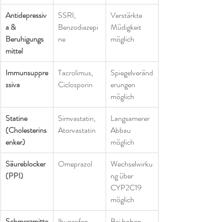
Antidepressiv
SSRI, 
Verstärkte 
a & 
Benzodiazepi
Müdigkeit 
Beruhigungs
ne
möglich
mittel
Immunsuppre
Tacrolimus, 
Spiegelveränd
ssiva
Ciclosporin
erungen 
möglich
Statine 
Simvastatin, 
Langsamerer 
(Cholesterins
Atorvastatin
Abbau 
enker)
möglich
Säureblocker 
Omeprazol
Wechselwirku
(PPI)
ng über 
CYP2C19 
möglich
Schmerzmitte
Ibuprofen, 
Bei hohen 