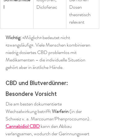
l
Diclofenac
Dosen 
theoretisch 
relevant
Wichtig:
 «Möglich» bedeutet nicht 
«zwangsläufig». Viele Menschen kombinieren 
niedrig dosiertes CBD problemlos mit 
Medikamenten – die individuelle Situation 
gehört aber in ärztliche Hände.
CBD und Blutverdünner: 
Besondere Vorsicht
Die am besten dokumentierte 
Wechselwirkung betrifft 
Warfarin
 (in der 
Schweiz v. a. Marcoumar/Phenprocoumon). 
Cannabidiol CBD
 kann den Abbau 
verlangsamen, wodurch der Gerinnungswert 