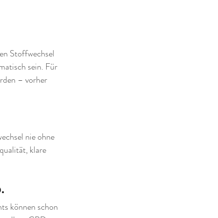
len Stoffwechsel 
atisch sein. Für 
erden – vorher 
echsel nie ohne 
alität, klare 
.
hts können schon 