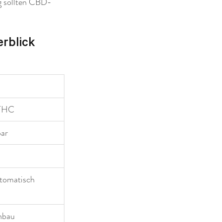
ng sollten CBD-
erblick
 THC
bar
tomatisch 
Anbau