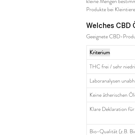
kleine Mengen bestimmt
Produkte bei Kleintier
Welches CBD Öl
Geeignete CBD-Produkte
Kriterium
THC frei / sehr nied
Laboranalysen unabh
Keine ätherischen Öl
Klare Deklaration für
Bio-Qualität (z.B. B