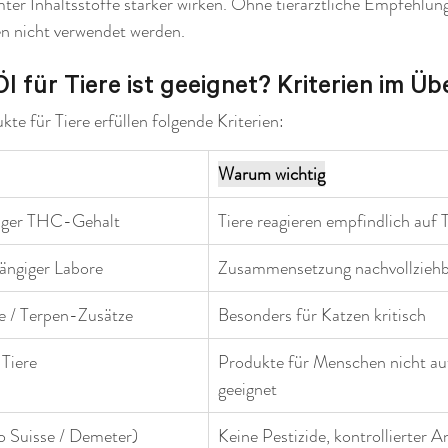
er Inhaltsstoffe stärker wirken. Ohne tierärztliche Empfehlu
en nicht verwendet werden.
 für Tiere ist geeignet? Kriterien im Üb
 für Tiere erfüllen folgende Kriterien:
Warum wichtig
riger THC-Gehalt
Tiere reagieren empfindlich auf
ängiger Labore
Zusammensetzung nachvollzieh
e / Terpen-Zusätze
Besonders für Katzen kritisch
 Tiere
Produkte für Menschen nicht au
geeignet
io Suisse / Demeter)
Keine Pestizide, kontrollierter 