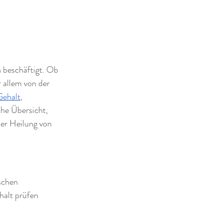
 beschäftigt. Ob 
 allem von der 
Gehalt
, 
che Übersicht, 
der Heilung von 
schen
halt prüfen