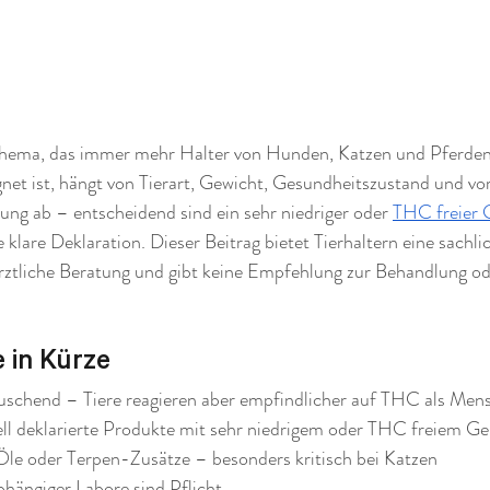
 Thema, das immer mehr Halter von Hunden, Katzen und Pferden
ignet ist, hängt von Tierart, Gewicht, Gesundheitszustand und vor
g ab – entscheidend sind ein sehr niedriger oder 
THC freier 
klare Deklaration. Dieser Beitrag bietet Tierhaltern eine sachli
rärztliche Beratung und gibt keine Empfehlung zur Behandlung o
 in Kürze
rauschend – Tiere reagieren aber empfindlicher auf THC als Men
ziell deklarierte Produkte mit sehr niedrigem oder THC freiem Ge
n Öle oder Terpen-Zusätze – besonders kritisch bei Katzen
bhängiger Labore sind Pflicht