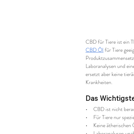
CBD für Tiere ist ein
CBD Öl
 für Tiere gee
Produktzusammensetzun
Laboranalysen und eine 
ersetzt aber keine tie
Krankheiten.
Das Wichtigste
•     CBD ist nicht be
•     Für Tiere nur spe
•     Keine ätherische
•     Laboranalysen una