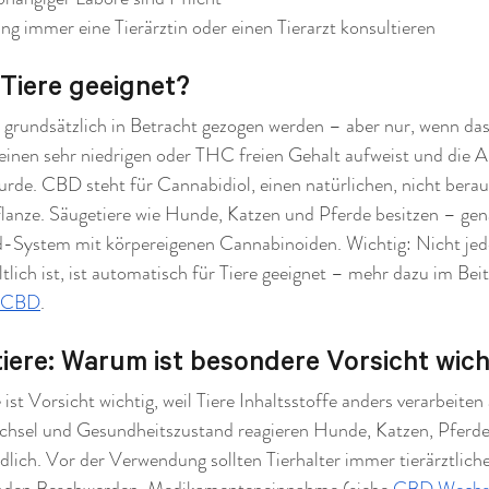
ng immer eine Tierärztin oder einen Tierarzt konsultieren
 Tiere geeignet?
grundsätzlich in Betracht gezogen werden – aber nur, wenn das 
st, einen sehr niedrigen oder THC freien Gehalt aufweist und die
 wurde. CBD steht für Cannabidiol, einen natürlichen, nicht ber
flanze. Säugetiere wie Hunde, Katzen und Pferde besitzen – ge
-System mit körpereigenen Cannabinoiden. Wichtig: Nicht jed
lich ist, ist automatisch für Tiere geeignet – mehr dazu im Beit
n-CBD
.
iere: Warum ist besondere Vorsicht wich
st Vorsicht wichtig, weil Tiere Inhaltsstoffe anders verarbeiten
chsel und Gesundheitszustand reagieren Hunde, Katzen, Pferde 
dlich. Vor der Verwendung sollten Tierhalter immer tierärztlich
enden Beschwerden, Medikamenteneinnahme (siehe 
CBD Wechse