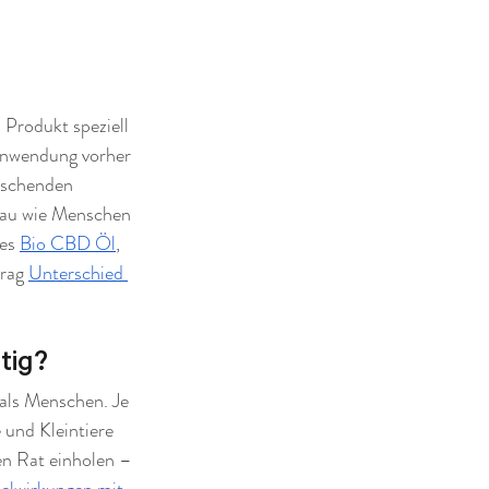
Produkt speziell 
 Anwendung vorher 
auschenden 
nau wie Menschen 
es 
Bio CBD Öl
, 
rag 
Unterschied 
tig?
 als Menschen. Je 
und Kleintiere 
en Rat einholen – 
lwirkungen mit 