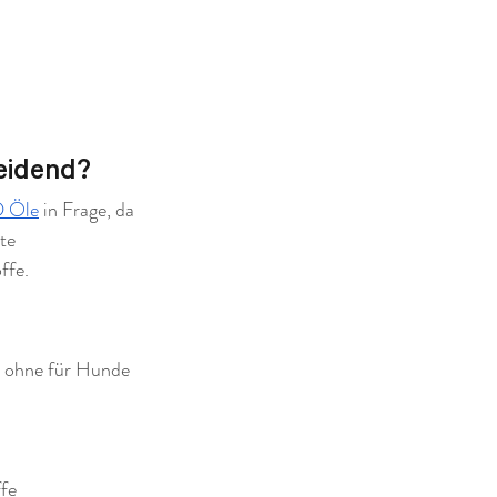
eidend?
D Öle
 in Frage, da 
te 
ffe.
e ohne für Hunde 
ffe