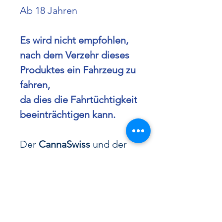
Ab 18 Jahren
Es wird nicht empfohlen,
nach dem Verzehr dieses
Produktes ein Fahrzeug zu
fahren,
da dies die Fahrtüchtigkeit
beeinträchtigen kann.
Der
CannaSwiss
und der
renommierte
CannaSwissCup
stehen für
höchste Qualität in
der Welt des Cannabis.
Zahlreiche
Cannabis Cup