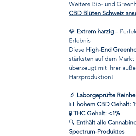
Weitere Bio- und Greenh
CBD Blüten Schweiz ans
💎
Extrem harzig
– Perfek
Erlebnis
Diese
High-End Greenho
stärksten auf dem Markt
überzeugt mit ihrer auß
Harzproduktion!
🔬
Laborgeprüfte Reinhei
📊
hohem CBD Gehalt: 1
🧪
THC Gehalt: <1%
🔍
Enthält alle Cannabino
Spectrum-Produktes