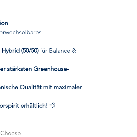
unvergleic
💎
Cheese Cake
ion
Dank jahrelanger 
erwechselbares
Selektion
zählt
Ch
den
stärksten 
Hybrid (50/50)
für Balance &
Markt. Ihre
inte
unvergleichlich
der stärksten Greenhouse-
einer der gefragt
👉
Jetzt exklusi
nische Qualität mit maximaler
Beste au
Cafe green ros
rspirit erhältlich!
💨
Cannab
no ps
kein ps
 Cheese