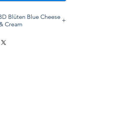
BD Blüten Blue Cheese
& Cream
er Kreuzung – Cheese Cake x
emon 🍋🧀🔥
ke x Lemon
-Genetik ist das
nger Forschung und selektiver
eine der
aromatischsten und
eal-Cannabis-Greenhouse-
haffen. Diese Sorte vereint
 Aromen mit intensiver
nd gehört zu den
exklusivsten
n
, die auf dem Markt erhältlich
sind.
eln der Cheese-Genetik