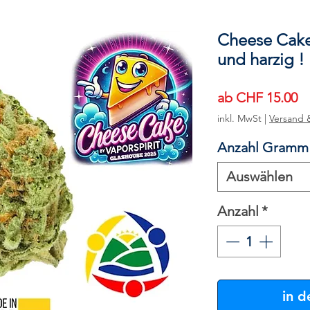
Cheese Cake
und harzig !
Sa
ab
CHF 15.00
Pr
inkl. MwSt
|
Versand 
Anzahl Gramm
Auswählen
Anzahl
*
in 