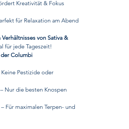
🍋
Die fruchtige
rdert Kreativität & Fokus
Um das
Aroma u
Genetik auf das n
rfekt für Relaxation am Abend
sie mit einer exk
Selektion kombin
erhältnisses von Sativa &
süßlich-sauren N
al für jede Tageszeit!
kräftigen, erdigen
 der Columbi
Das Ergebnis is
 Keine Pestizide oder
Hybridpflanze (
einer
einzigartige
– Nur die besten Knospen
die
cremigen, w
beruhigende B
– Für maximalen Terpen- und
zitrusfrischen, l
be
🔥
Exzellenter 