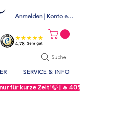
Anmelden | Konto erstellen
Suche
ER
SERVICE & INFO
r für kurze Zeit! 🍃 | 🔥 40% Rabatt auf  Sou