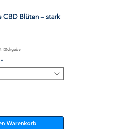
 CBD Blüten – stark
le-
eis
& Rückgabe
*
den Warenkorb