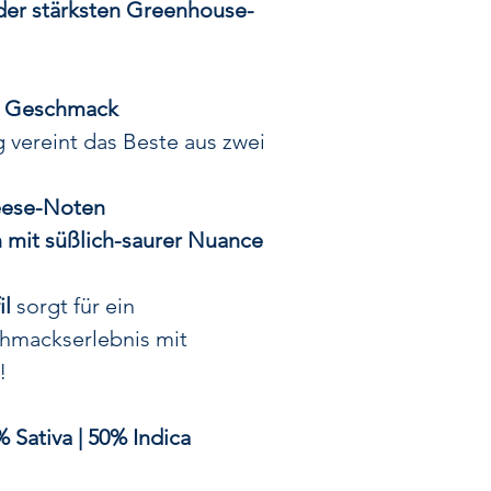
der stärksten Greenhouse-
Die Grundlage di
liegt in der legen
ihren Ursprung in
hat. Eine zufällig
& Geschmack
Familie brachte
 vereint das Beste aus zwei
würzig-käsi
Terpenprofil b
eese-Noten
 mit süßlich-saurer Nuance
Diese besond
preisgekrönte Hy
il
sorgt für ein
eine der
markan
hmackserlebnis mit
kultiviert wu
!
intensivem Ar
ausgeprägter Ha
 Sativa | 50% Indica
Sorten zu einem ec
Pr