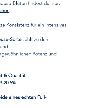
Bei
Vaporspi
ouse-Blüten findest du hier:
Anbauqualität, 
ehen
.
Sorte zu entfalte
wachsen un
te Konsistenz für ein intensives
Bedingungen
, 
Outdo
use-Sorte
zählt zu den
✔
Optimales Kli
 und
maxi
ergewöhnlichen Potenz und
✔
Natürliche So
Technologien
f
✔
Handverlesen
t & Qualität
Blüten ge
9-20.5%
Durch diese
pe
entwickeln sich
Blüten
, die ni
ide eines echten Full-
geschmackl