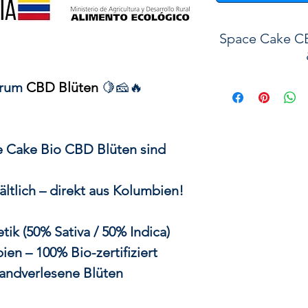
Space Cake C
Die Geschichte d
trum
CBD Blüten
🍋🧀🔥
L
Die
Cheese Ca
Ergebnis jahrela
e Cake Bio CBD Blüten sind
Züchtung, um 
potentesten R
ältlich – direkt aus Kolumbien!
Sorten
zu ersc
legendäre
ik (50% Sativa / 50% Indica)
Harzproduktion u
en – 100% Bio-zertifiziert
Hybridkreuzunge
andverlesene Blüten
🌿
Die Wurz