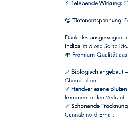
⚡
Belebende Wirkung:
Fö
😌
Tiefenentspannung:
Pe
Dank des
ausgewogenen V
Indica
ist diese Sorte ide
🌱
Premium-Qualität aus
✅
Biologisch angebaut
–
Chemikalien
✅
Handverlesene Blüten
kommen in den Verkauf
✅
Schonende Trocknung
Cannabinoid-Erhalt