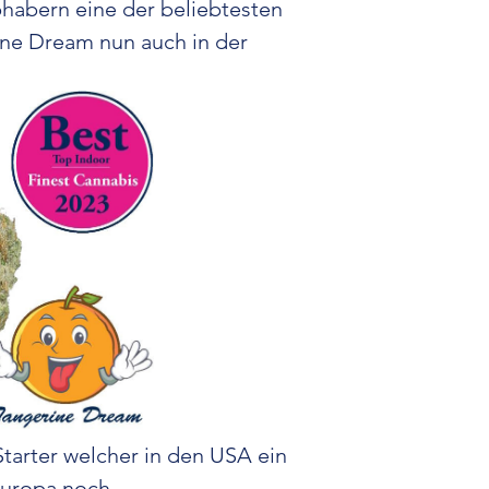
bhabern eine der beliebtesten
ine Dream nun auch in der
Dee
Deep Mandarin i
von Sorten mit 
und einer tief
Sorte wurde en
Mandarinenaro
erdigen und sü
Mandarin ist beso
ausgewogene Wir
auch
Die Züchter haben 
konzentriert,
Geschmack und
maximiert, währen
Starter welcher in den USA ein
Europa noch