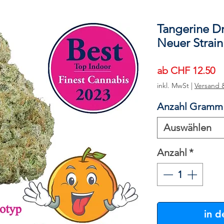
Tangerine D
Neuer Strain
Sa
ab
CHF 12.50
Pr
inkl. MwSt
|
Versand 
Anzahl Gramm
Auswählen
Anzahl
*
in 