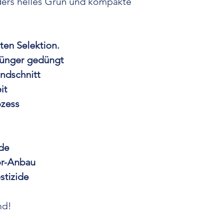
ders helles Grün und kompakte
Zitrusgeschmack in
Popularität ve
unverwechselbar
ten Selektion.
Kombination aus 
Wirkung. Diese So
Dünger gedüngt
die ein vollmun
ndschnitt
einem Hauch von
it
Einzigartige Sor
ozess
un
Diese Strains wi
Mandarin
sind be
de
Aroma
und eign
or-Anbau
Anbau
. Mit eine
stizide
fruchtige Frische
sie sowohl
medi
nd!