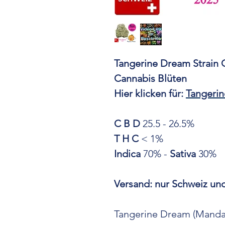
Tangerine Dream Strain
Cannabis Blüten
Hier klicken für:
Tangeri
C B D
25.5 - 26.5%
T H C
< 1%
Indica
70% -
Sativa
30%
Versand: nur Schweiz und
Tangerine Dream (Mandar