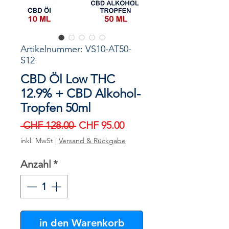
Artikelnummer: VS10-AT50-
S12
CBD Öl Low THC
12.9% + CBD Alkohol-
Tropfen 50ml
Standardpreis
Sale-
 CHF 128.00 
CHF 95.00
Preis
inkl. MwSt
|
Versand & Rückgabe
Anzahl
*
in den Warenkorb