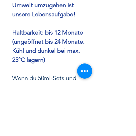
Umwelt umzugehen ist
unsere Lebensaufgabe!
Haltbarkeit: bis 12 Monate
(ungeöffnet bis 24 Monate.
Kühl und dunkel bei max.
25°C lagern)
Wenn du 50ml-Sets und
Einzelöle vergleichen
möchtest:
THC-freies CBD
Öl vergleichen
.
Inhaltsstoffe:
Cannabis
vom Bauernhof Birchhof,