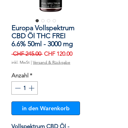
Europa Vollspektrum
CBD Öl THC FREI
6.6% 50ml - 3000 mg
Standardpreis
Sale-
 CHF 245.00 
CHF 120.00
Preis
inkl. MwSt
|
Versand & Rückgabe
Anzahl
*
in den Warenkorb
Vollspektrum CBD Öl -