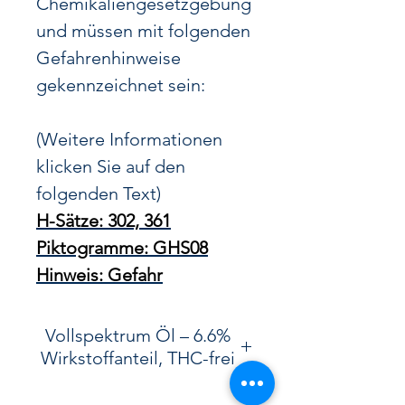
Chemikaliengesetzgebung
und müssen mit folgenden
Gefahrenhinweise
gekennzeichnet sein:
(Weitere Informationen
klicken Sie auf den
folgenden Text)
H-Sätze: 302, 361
Piktogramme: GHS08
Hinweis: Gefahr
Vollspektrum Öl – 6.6%
Wirkstoffanteil, THC-frei
✔
6.6% Wirkstoffanteil
–