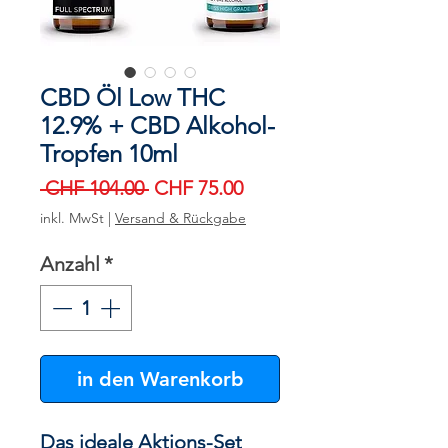
CBD Öl Low THC
12.9% + CBD Alkohol-
Tropfen 10ml
Standardpreis
Sale-
 CHF 104.00 
CHF 75.00
Preis
inkl. MwSt
|
Versand & Rückgabe
Anzahl
*
in den Warenkorb
Das ideale Aktions-Set