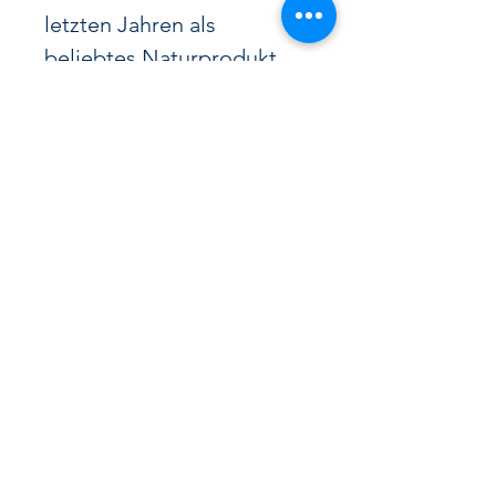
letzten Jahren als
beliebtes Naturprodukt
etabliert,
das für seine vielfältigen
Einsatzmöglichkeiten und
gesundheitlichen Vorteile
geschätzt wird.
Gewonnen aus den Samen
der Hanfpflanze, zeichnen
sich diese Öle durch einen
hohen Gehalt an
ungesättigten Fettsäuren,
Vitaminen und Mineralien
aus. Besonders
hervorzuheben sind