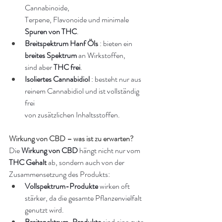
Cannabinoide, 
Terpene, Flavonoide und minimale 
Spuren von THC
.
Breitspektrum Hanf Öls
 : bieten ein 
breites Spektrum
 an Wirkstoffen, 
sind aber 
THC frei
.
Isoliertes Cannabidiol
 : besteht nur aus 
reinem Cannabidiol und ist vollständig 
frei 
von zusätzlichen Inhaltsstoffen.
Wirkung von CBD – was ist zu erwarten?
Die 
Wirkung von CBD
 hängt nicht nur vom 
THC Gehalt
 ab, sondern auch von der 
Zusammensetzung des Produkts:
Vollspektrum-Produkte
 wirken oft 
stärker, da die gesamte Pflanzenvielfalt 
genutzt wird.
Breitspektrum-Produkte
 sind eine gute 