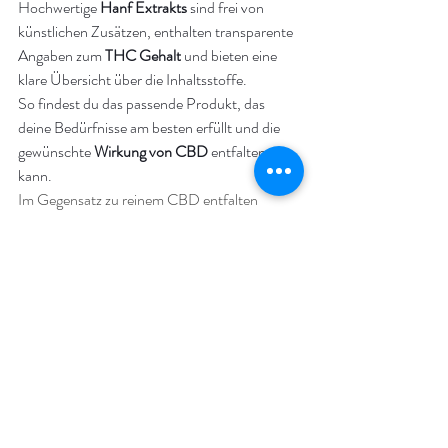
Hochwertige 
Hanf Extrakts
 sind frei von 
künstlichen Zusätzen, enthalten transparente 
Angaben zum 
THC Gehalt
 und bieten eine 
klare Übersicht über die Inhaltsstoffe.
So findest du das passende Produkt, das 
deine Bedürfnisse am besten erfüllt und die 
gewünschte 
Wirkung von CBD
 entfalten 
kann.
Im Gegensatz zu reinem CBD entfalten 
Produkte mit verschiedenen Cannabinoiden 
oft eine stärkere Wirkung durch den 
sogenannten Entourage-Effekt
Hinweis
Dieser Beitrag dient ausschließlich der 
allgemeinen Information und stellt keine
medizinische Beratung dar. Cannabidiol 
(CBD) ist kein Arzneimittel. Es werden keine
Heil- oder Gesundheitsversprechen 