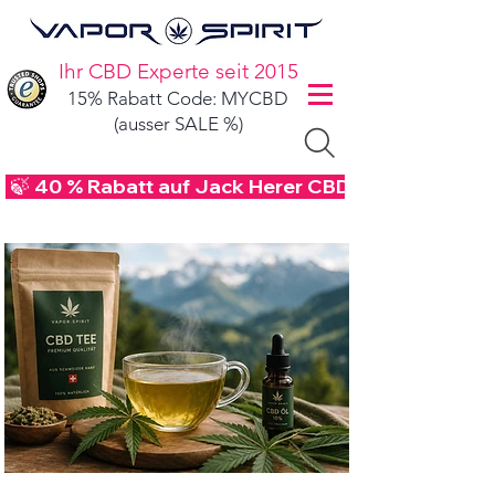
Ihr CBD Experte seit 2015
15% Rabatt Code: MYCBD
(ausser SALE %)
 🍃 40 % Rabatt auf Jack Herer CBD Blüten - Code