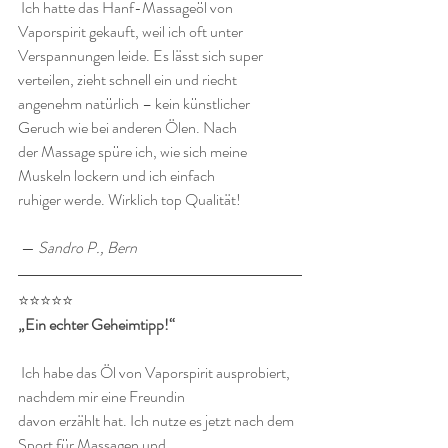
 Ich hatte das Hanf-Massageöl von 
Vaporspirit gekauft, weil ich oft unter 
Verspannungen leide. Es lässt sich super 
verteilen, zieht schnell ein und riecht 
angenehm natürlich – kein künstlicher 
Geruch wie bei anderen Ölen. Nach 
der Massage spüre ich, wie sich meine 
Muskeln lockern und ich einfach 
ruhiger werde. Wirklich top Qualität!
 — 
Sandro P., Bern
⭐️⭐️⭐️⭐️⭐️
„Ein echter Geheimtipp!“
 Ich habe das Öl von Vaporspirit ausprobiert, 
nachdem mir eine Freundin 
davon erzählt hat. Ich nutze es jetzt nach dem 
Sport für Massagen und 