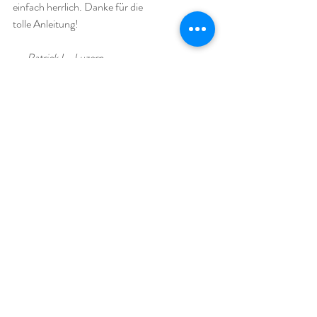
einfach herrlich. Danke für die 
tolle Anleitung!
 — 
Patrick L., Luzern
Im 
Oktober 2025
 rücken natürliche 
Lösungen für Wohlbefinden immer 
stärker in den Fokus. Die 
gesundheitlichen 
Vorteile
 von 
CBD Tropfen
 und 
ätherischen Ölen
 sind dabei besonders 
gefragt. Durch die schonende 
Herstellung von CBD Produkten
 – oft 
basierend auf hochwertigem 
CBD Isolat
 – entstehen natürliche 
Alternativen, die Körper und Geist 
unterstützen. Diese Kombination hilft vielen 
Menschen dabei, 
Stress abzubauen
 und innere Ruhe zu finden 
– ganz ohne künstliche Zusätze.