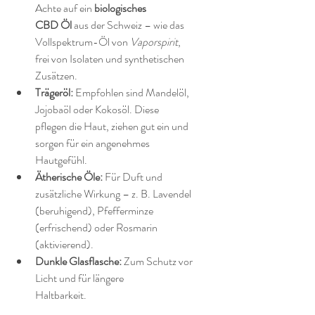
Achte auf ein 
biologisches 
CBD Öl
 aus der Schweiz – wie das 
Vollspektrum-Öl von 
Vaporspirit
, 
frei von Isolaten und synthetischen 
Zusätzen.
Trägeröl:
 Empfohlen sind Mandelöl, 
Jojobaöl oder Kokosöl. Diese 
pflegen die Haut, ziehen gut ein und 
sorgen für ein angenehmes 
Hautgefühl.
Ätherische Öle:
 Für Duft und 
zusätzliche Wirkung – z. B. Lavendel 
(beruhigend), Pfefferminze 
(erfrischend) oder Rosmarin 
(aktivierend).
Dunkle Glasflasche:
 Zum Schutz vor 
Licht und für längere 
Haltbarkeit.