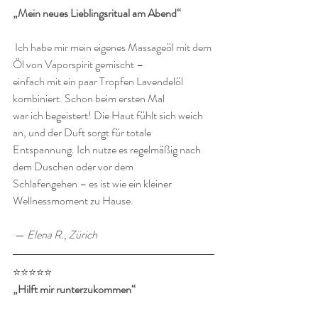
„Mein neues Lieblingsritual am Abend“
 Ich habe mir mein eigenes Massageöl mit dem 
Öl von Vaporspirit gemischt – 
einfach mit ein paar Tropfen Lavendelöl 
kombiniert. Schon beim ersten Mal 
war ich begeistert! Die Haut fühlt sich weich 
an, und der Duft sorgt für totale 
Entspannung. Ich nutze es regelmäßig nach 
dem Duschen oder vor dem 
Schlafengehen – es ist wie ein kleiner 
Wellnessmoment zu Hause.
 — 
Elena R., Zürich
⭐️⭐️⭐️⭐️⭐️
„Hilft mir runterzukommen“