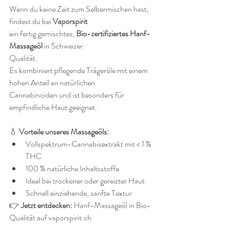
Wenn du keine Zeit zum Selbermischen hast, 
findest du bei 
Vaporspirit
ein fertig gemischtes, 
Bio-zertifiziertes Hanf-
Massageöl
 in Schweizer 
Qualität.
Es kombiniert pflegende Trägeröle mit einem 
hohen Anteil an natürlichen 
Cannabinoiden und ist besonders für 
empfindliche Haut geeignet.
💧 
Vorteile unseres Massageöls:
Vollspektrum-Cannabisextrakt mit < 1 % 
THC
100 % natürliche Inhaltsstoffe
Ideal bei trockener oder gereizter Haut
Schnell einziehende, sanfte Textur
👉 
Jetzt entdecken:
 Hanf-Massageöl in Bio-
Qualität auf vaporspirit.ch