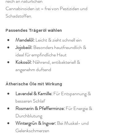
reich an natürlichen 
Cannabinoiden ist – frei von Pestiziden und 
Schadstoffen.
Passendes Trägeröl wählen
Mandelöl:
 Leicht & zieht schnell ein
Jojobaöl:
 Besonders hautfreundlich & 
ideal für empfindliche Haut
Kokosöl:
 Nährend, antibakteriell & 
angenehm duftend
Ätherische Öle mit Wirkung
Lavendel & Kamille:
 Für Entspannung & 
besseren Schlaf
Rosmarin & Pfefferminze:
 Für Energie & 
Durchblutung
Wintergrün & Ingwer:
 Bei Muskel- und 
Gelenkschmerzen