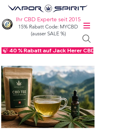
Ihr CBD Experte seit 2015
15% Rabatt Code: MYCBD
(ausser SALE %)
 🍃 40 % Rabatt auf Jack Herer CBD Blüten - Code