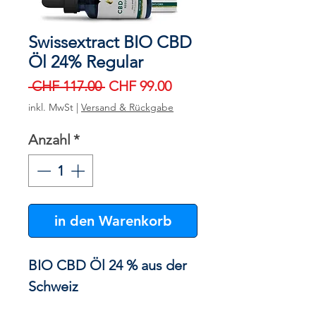
Swissextract BIO CBD
Öl 24% Regular
Standardpreis
Sale-
 CHF 117.00 
CHF 99.00
Preis
inkl. MwSt
|
Versand & Rückgabe
Anzahl
*
in den Warenkorb
BIO CBD Öl 24 % aus der
Schweiz