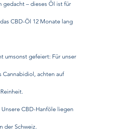
während Broad 
 gedacht – dieses Öl ist für
Unser
THC Gehal
geset
 das CBD-Öl 12 Monate lang
Für jedes Öl gi
geprüft und sorgf
Produkt bekommst
ht umsonst gefeiert: Für unser
Auch die Technik
thc 18 publ
 Cannabidiol, achten auf
01 00 al
requires se
Reinheit.
tru
Und zur Aus
 Unsere CBD-Hanföle liegen
opt
24
n der Schweiz.