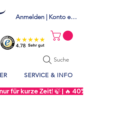
Anmelden | Konto erstellen
Suche
ER
SERVICE & INFO
r für kurze Zeit! 🍃 | 🔥 40% Rabatt auf  Sou