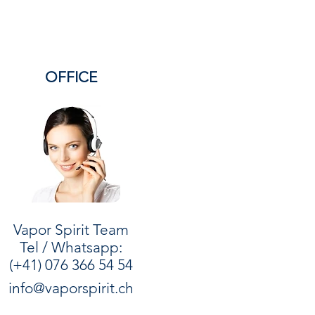
rum bis hin zur Herkunft aus
tem Schweizer
Hanf.
ssen: Wer sich für CBD
 möchte wissen, was im
Öl
OFFICE
eswegen zeigen wir dir genau
ollen Inhaltsstoffe
unser
Full
r
Broad Spectrum
CBD-Öl
ie
Terpene und Flavonoide
annabinoiden wirken, um den
tourage Effekt
zu entfalten.
icher, welche Größe für dich
t? Kein Problem:
Vapor Spirit Team​​
ion1 12 option2 null
Tel / Whatsapp:
 options 24 price
(+41) 076 366 54 54
2 options 12 price
info@vaporspirit.ch
ption2 null option3