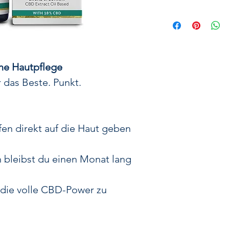
Unser
in der Sch
Qualität und Rei
hochwertigen P
liegen sollte
ne Hautpflege
Durch den
Anba
 das Beste. Punkt.
sicher, dass uns
wie
Terpene und
unterstützen 
fen direkt auf die Haut geben
Effekt
, bei dem
Spektrum zusamme
 bleibst du einen Monat lang
Wir bieten sowoh
Spectrum
Varian
 die volle CBD-Power zu
alle Cannabinoid
Pflanze mit e