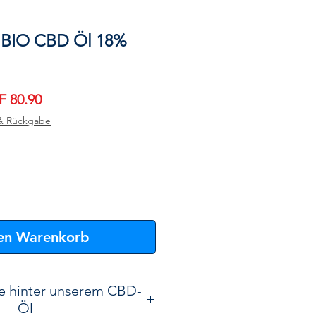
t BIO CBD Öl 18%
ndardpreis
Sale-
 80.90
Preis
& Rückgabe
den Warenkorb
e hinter unserem CBD-
Öl