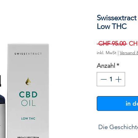
Swissextrac
Low THC
Sta
 CHF 95.00 
CHF
inkl. MwSt
|
Versand 
Anzahl
*
in 
Die Geschicht