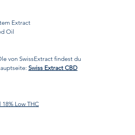
1
12 o
24 o
Stem Extract
Diese Daten hel
d Oil
Größe und V
auszuwählen, egal
ml
 von SwissExtract findest du
Wir sind stolz
auptseite:
Swiss Extract CBD
angebautem Schw
tägliche Routine 
Wohlbefinden
Unsere Kunden 
Qualität
unserer
l 18% Low THC
Transparenz, mi
findest du bei uns
CBD-Öl klar ang