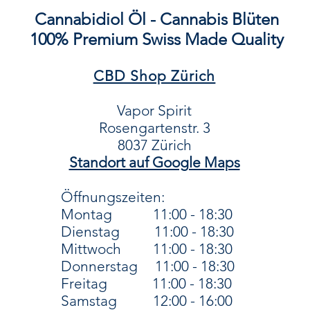
das genaue Spekt
Cannabidiol Öl - Cannabis Blüten
angebau
100% Premium Swiss Made Quality
Denn wir wi
entscheidet,
CBD Shop Zürich
enthaltene
ist. D
auf, welche
wertv
Vapor Spirit
Spectrum
ode
Rosengartenstr. 3
enthält und w
8037 Zürich​
gemeinsam mit C
Standort auf Google Maps
sogenannten En
Du bist dir uns
Öffnungszeiten:
Montag
11:00 - 18:30
pass
Dienstag 11:00 - 18:30
opt
Mittwoch
11:00 - 18:30
24
Donnerstag 11:00 - 18:30
1
Freitag 11:00 - 18:30
12 o
Samstag
12:00 - 16:00