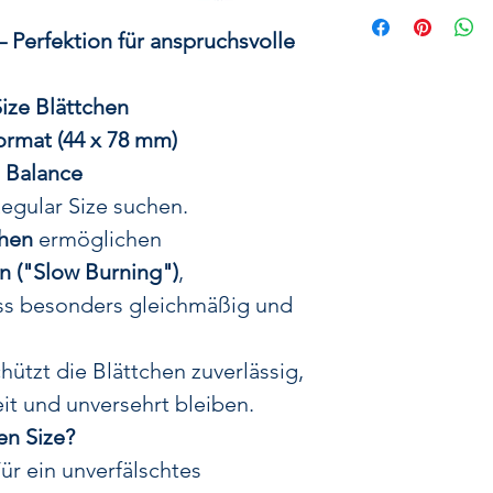
GIZEH Blac
langanhaltendes 
 Perfektion für anspruchsvolle
Die
GIZEH Bl
überzeugen mit 
ize Blättchen
die eine perfek
ormat (44 x 78 mm)
und R
 Balance
Dank ihrer beso
egular Size suchen.
Beschaffe
chen
ermöglichen
ein
langsames u
 ("Slow Burning")
,
wodurch sich d
s besonders gleichmäßig und
und die Arome
Ge
hützt die Blättchen zuverlässig,
Das Papie
eit und unversehrt bleiben.
ges
n Size?
und beeinfluss
ür ein unverfälschtes