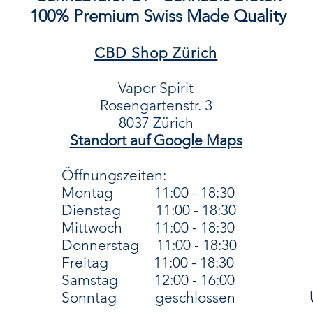
✔
Gleichmäßig
100% Premium Swiss Made Quality
plötzlichen Au
CBD Shop Zürich
✔
Gesch
Beeinträch
Vapor Spirit
✔
50 Blättche
Rosengartenstr. 3
Größe für de
8037 Zürich​
Standort auf Google Maps
Für anspruchsvol
Ob für den tägli
Öffnungszeiten:
Ge
Montag
11:00 - 18:30
diese Blättch
Dienstag 11:00 - 18:30
Qualität
für
ein
Mittwoch
11:00 - 18:30
Dank der feinen 
Donnerstag 11:00 - 18:30
beson
Freitag 11:00 - 18:30
und garantieren 
Samstag
12:00 - 16:00
Sonntag geschlossen​
Für alle, die nic