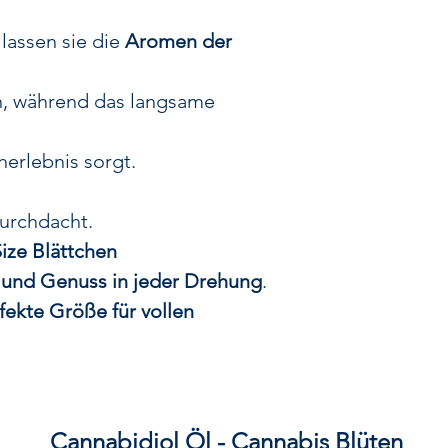
gleic
wodurch sich d
 lassen sie die
Aromen der
perfekt für a
n, während das langsame
Handhabung und
Warum GIZ
herlebnis sorgt.
✔
Optimale Grö
x 78 mm), perfe
durchdacht.
✔
Extra feines
ize Blättchen
unverfäl
t und Genuss in jeder Drehung
.
✔
Slow Burning E
fekte Größe für vollen
für lan
✔
Natürlicher
Nachhaltige,
✔
Leicht zu dreh
ei
Cannabidiol Öl - Cannabis Blüten