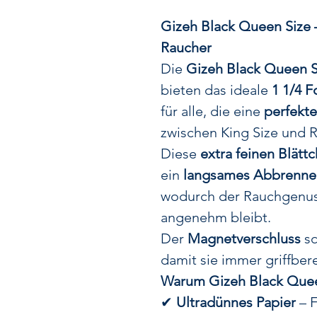
Gizeh Black Queen Size –
Raucher
Die
Gizeh Black Queen S
bieten das ideale
1 1/4 F
für alle, die eine
perfekte
zwischen King Size und R
Diese
extra feinen Blätt
ein
langsames Abbrennen
wodurch der Rauchgenus
angenehm bleibt.
Der
Magnetverschluss
sc
damit sie immer griffber
Warum Gizeh Black Quee
✔
Ultradünnes Papier
– F