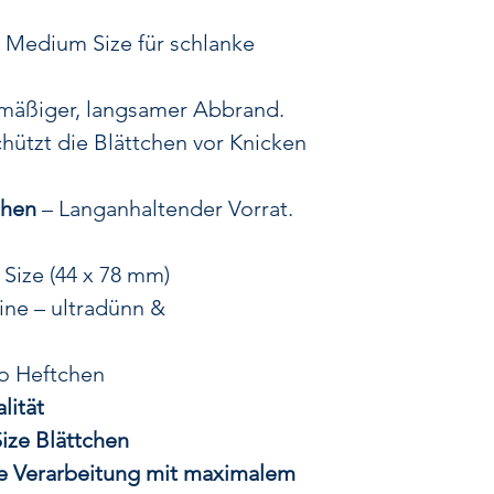
So bleibt jede M
4 Medium Size für schlanke
Durch die innova
d
mäßiger, langsamer Abbrand.
ein sanftes un
hützt die Blättchen vor Knicken
was für ein komf
Natürliche Materi
chen
– Langanhaltender Vorrat.
Die GIZEH Bl
verfügen 
Size (44 x 78 mm)
Gummia
ine – ultradünn &
der aus dem Saf
Diese nachhaltig
ro Heftchen
sorgt für
lität
sodass sich die 
und sicher
ize Blättchen
Die feine Ver
e Verarbeitung mit maximalem