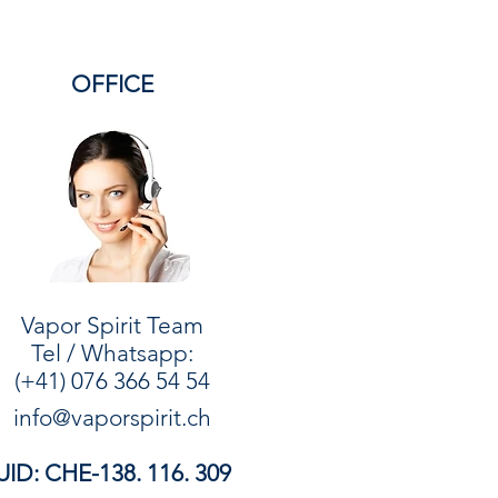
es Brennverhalten
– Keine
ssetzer oder unregelmäßiges
Glimmen.
OFFICE
macksneutral
– Keine
tigung des Tabakaromas.
n pro Heftchen
– Praktische
n regelmäßigen Gebrauch.
le Raucher, die mehr erwarten
chen Gebrauch oder besondere
nussmomente –
en bieten eine
hochwertige
Vapor Spirit Team​​
 entspanntes Raucherlebnis
.
Tel / Whatsapp:
Verarbeitung lassen sie sich
(+41) 076 366 54 54
ders leicht rollen
info@vaporspirit.ch
einen gleichmäßigen Abbrand.
ht nur Wert auf
UID: CHE-138. 116. 309
Funktionalität,