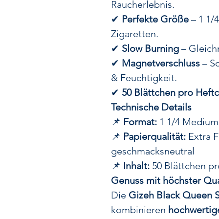
Raucherlebnis.
✔
Perfekte Größe
– 1 1/
Zigaretten.
✔
Slow Burning
– Gleich
✔
Magnetverschluss
– Sc
& Feuchtigkeit.
✔
50 Blättchen pro Heft
Technische Details
📌
Format:
1 1/4 Medium 
📌
Papierqualität:
Extra F
geschmacksneutral
📌
Inhalt:
50 Blättchen p
Genuss mit höchster Qua
Die
Gizeh Black Queen S
kombinieren
hochwertig