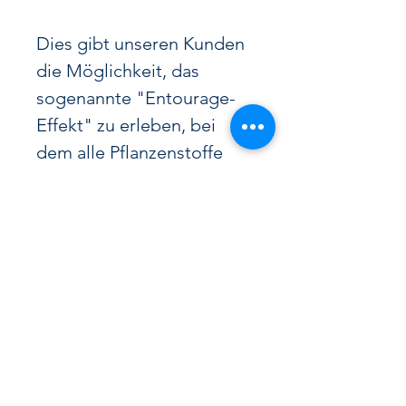
Dies gibt unseren Kunden
die Möglichkeit, das
sogenannte "Entourage-
Effekt" zu erleben, bei
dem alle Pflanzenstoffe
zusammenwirken, um eine
intensivere und effektivere
Wirkung zu entfalten.
Mit über einem Jahrzehnt
Erfahrung und einem
Fokus auf kontinuierliche
Weiterentwicklung und
Verbesserung hat sich