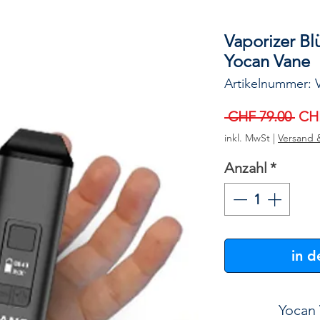
Vaporizer Bl
Yocan Vane
Artikelnummer:
Sta
 CHF 79.00 
CHF
inkl. MwSt
|
Versand 
Anzahl
*
in 
Yocan 