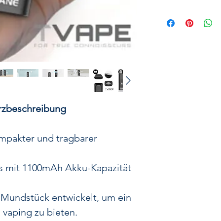
Yocan Vane V
leistun
Der
Yocan Vane
trockene Kr
Heizkammer
und 
Er heizt in nur
30
präzise
Temper
rzbeschreibung
250°C. Mit ei
und einem abneh
einfach zu bed
ompakter und tragbarer
Vibration erinne
und es gibt wähl
as mit 1100mAh Akku-Kapazität
Dank des kompak
Vane
problemlo
 Mundstück entwickelt, um ein
unterwegs. E
vaping zu bieten.