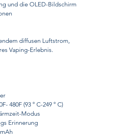
ist ideal für alle
lung und die OLED-Bildschirm
Vaping-
ionen
endem diffusen Luftstrom,
res Vaping-Erlebnis.
er
F- 480F (93 ° C-249 ° C)
wärmzeit-Modus
ngs Erinnerung
00mAh