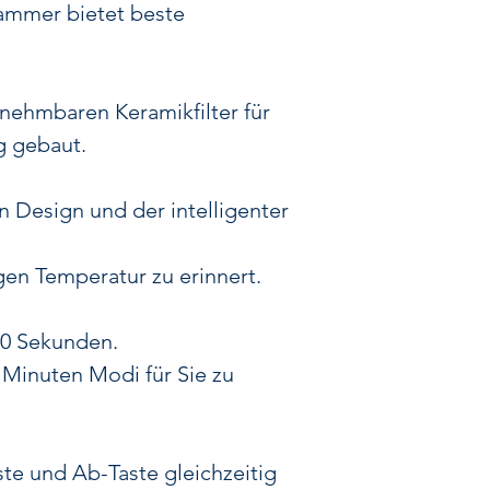
Dampfqualität
u
mmer bietet beste
OLED-Bildschir
wie die gew
A
ehmbaren Keramikfilter für
Tec
g gebaut.
Gr
Akkutyp: 110
 Design und der intelligenter
Hei
Temperatur
Aufhe
igen Temperatur zu erinnert.
L
1 x Y
30 Sekunden.
1 
 Minuten Modi für Sie zu
1 x
1 x 
Perfekt für schn
te und Ab-Taste gleichzeitig