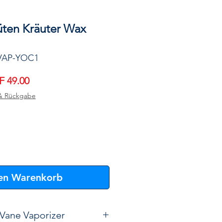
üten Kräuter Wax
 VAP-YOC1
ndardpreis
Sale-
 49.00
Preis
& Rückgabe
den Warenkorb
Vane Vaporizer