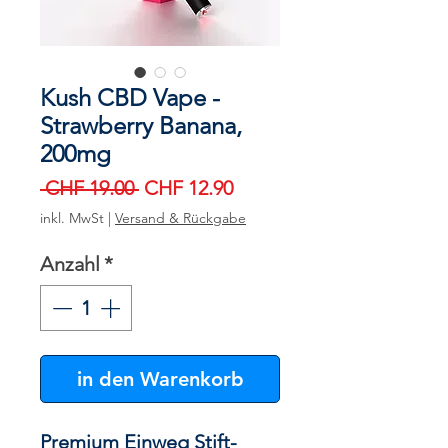
Kush CBD Vape -
Strawberry Banana,
200mg
Standardpreis
Sale-
 CHF 19.00 
CHF 12.90
Preis
inkl. MwSt
|
Versand & Rückgabe
Anzahl
*
in den Warenkorb
Premium Einweg Stift-