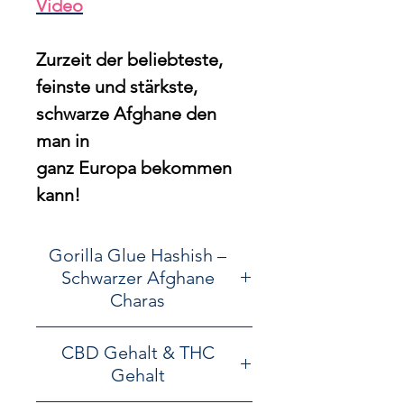
Video
Zurzeit der beliebteste,
feinste und stärkste,
schwarze Afghane den
man in
ganz Europa bekommen
kann!
Gorilla Glue Hashish –
Schwarzer Afghane
Charas
Der Gorilla Glue Hashish, auch
CBD Gehalt & THC
bekannt als Schwarzer Afghane
Gehalt
Charas, zählt aktuell zu den