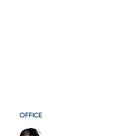
te Blüte mit einem exotischen
für Kenner und Genießer. Beide
n
ausschließlich CBD
in hoher
d sind ideal für den täglichen
et, ganz ohne berauschenden
Effekt.
, dir Premiumprodukte zu einem
s
anzubieten. Dank unserer
gen zu zertifizierten Züchtern
können wir hochwertige Blüten
edrigeren Preisen
als viele
eten – ohne Kompromisse bei
der Qualität.
u vielen anderen Anbietern
OFFICE
f, dass unsere
CBD und THC
ehalten werden. So kannst du