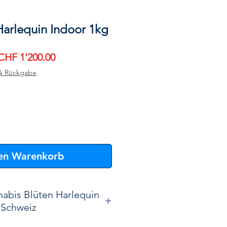
arlequin Indoor 1kg
tandardpreis
Sale-
CHF 1'200.00
Preis
& Rückgabe
den Warenkorb
abis Blüten Harlequin
Schweiz