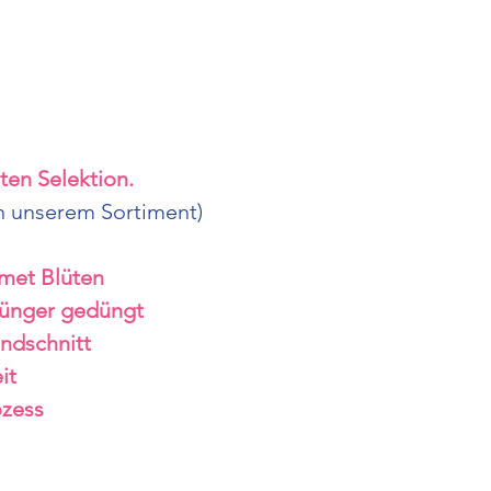
Blüten
zu einem e
Harlequin B-Qua
CBD Blüten onlin
THC und Top-P
ten Selektion.
Wenn du CBD Bl
on unserem Sortiment)
bei uns genau ric
dir eine große 
met Blüten
Produkten
aus
angebaut, geern
Dünger gedüngt
Blüten
stammen
ndschnitt
Indoor Anbau
un
it
Qualität
, intensi
ozess
ihre Wirkung. Da
unserer Sorten g