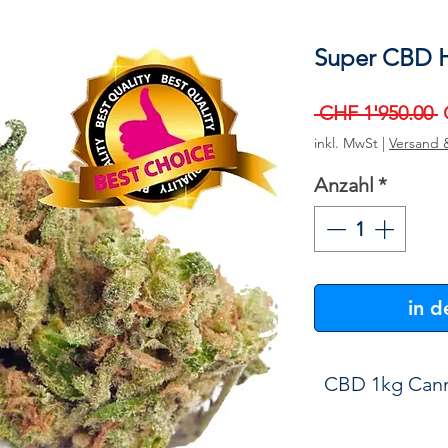
Super CBD H
S
 CHF 1'950.00 
inkl. MwSt
|
Versand 
Anzahl
*
in 
CBD 1kg Cann