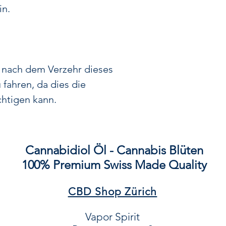
und dennoch sanf
in.
Profil – perfekt 
Sorten enthalte
Konzentration un
Gebrauch geeign
, nach dem Verzehr dieses
 fahren, da dies die
Unser Ziel ist es
chtigen kann.
günstigen Prei
direkten Beziehun
und Produzenten 
zu deutlich
ni
Cannabidiol Öl - Cannabis Blüten
Mitbewerber anbi
100% Premium Swiss Made Quality
Im Gegensatz z
CBD Shop Zürich
achten wir darau
Werte exakt eing
Vapor Spirit