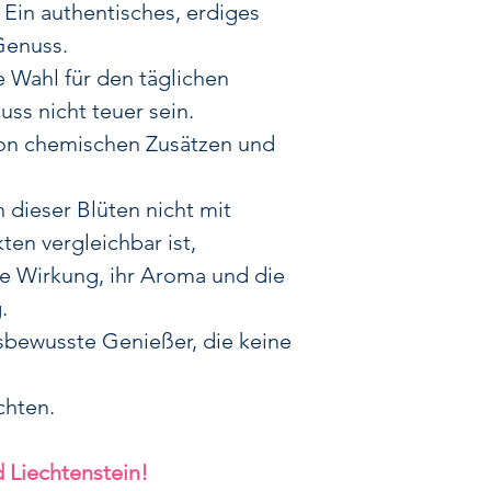
Ausgeprägtes
Ein authentisches, erdiges
einzigartiges
Genuss.
 Wahl für den täglichen
Attraktiver P
ss nicht teuer sein.
einem fairen P
on chemischen Zusätzen und
Hoher CBD-G
dieser Blüten nicht mit
bietet Harlequ
en vergleichbar ist,
bei 
re Wirkung, ihr Aroma und die
Rein biologisc
.
100% natürli
Auch wenn dies
isbewusste Genießer, die keine
unseren Premium-
überzeugen sie d
chten.
und die erstklas
Konsumenten, 
 Liechtenstein!