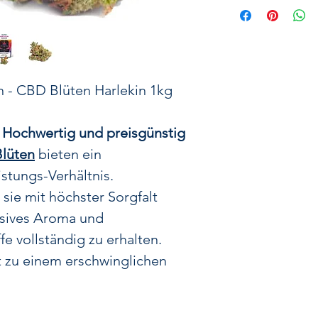
CBD 1kg Cannabi
Harlequin Blüt
preisgünstig und 
Unsere
Harlequin
 - CBD Blüten Harlekin 1kg
ideale Wahl für p
außergewöhnlich
 Hochwertig und preisgünstig
Wirkung suchen
lüten
bieten ein
größter Sorgfalt 
stungs-Verhältnis.
Inhaltsstoffe
 sie mit höchster Sorgfalt
Geschmackserlebn
nsives Aroma und
CBD-Gehalt vo
fe vollständig zu erhalten.
1% THC
bieten si
entsp
tät zu einem erschwinglichen
Die Gesc
Harlequin ist