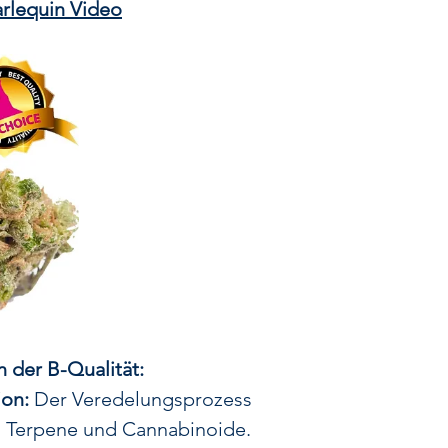
geschätzten
CBD
rlequin Video
Ursprünglich stam
kolumbianische
nepalesischen La
Sativa. Dies
Kombination so
Effekt, der beru
ohne die mentale
Harlequin ist beso
aromatischen Blü
No
Herausragende E
Blü
Sorgfältige F
 der B-Qualität:
Reifeproz
on:
Der Veredelungsprozess
n Terpene und Cannabinoide.