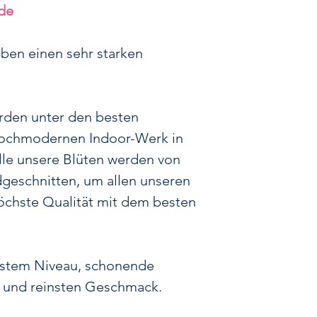
was bedeutet, 
de
Wirkung
entfalt
Unsere
CBD Blüt
ben einen sehr starken
Terpene und F
Endocannabinoid
zahlreiche regulie
rden unter den besten
darunter Schl
ochmodernen Indoor-Werk in
Schmerzempfind
lle unsere Blüten werden von
werden weltwei
Menschen setzen 
geschnitten, um allen unseren
v
chste Qualität mit dem besten
Du findest bei un
Blüten Harlequi
CBD-Gehalt un
hstem Niveau, schonende
Aroma bekannt ist
n und reinsten Geschmack.
exklusive Sorte
C