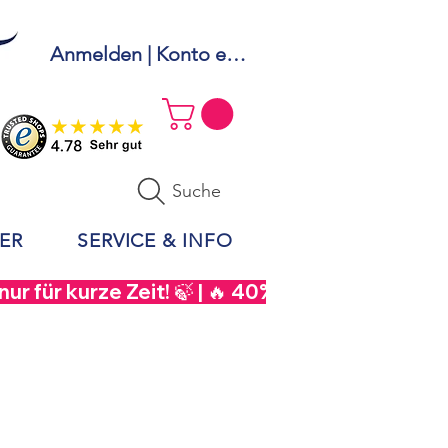
Anmelden | Konto erstellen
Suche
ER
SERVICE & INFO
r für kurze Zeit! 🍃 | 🔥 40% Rabatt auf  Sou