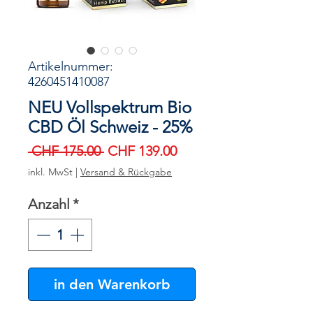
Artikelnummer:
4260451410087
NEU Vollspektrum Bio
CBD Öl Schweiz - 25%
Standardpreis
Sale-
 CHF 175.00 
CHF 139.00
Preis
inkl. MwSt
|
Versand & Rückgabe
Anzahl
*
in den Warenkorb