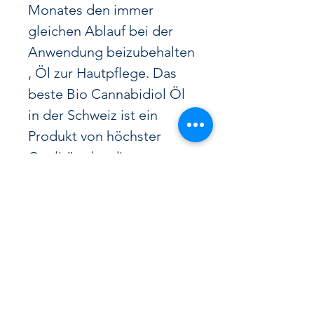
Monates den immer
gleichen Ablauf bei der
Anwendung
beizubehalten
,
Öl zur Hautpflege.
Das
beste Bio Cannabidiol Öl
in der Schweiz ist ein
Produkt von höchster
Qualität, das die
wohltuenden
Eigenschaften von
Cannabidiol in seiner
reinsten Form bietet.
Dieses
außergewöhnliche Öl wird
in der Schweiz hergestellt.