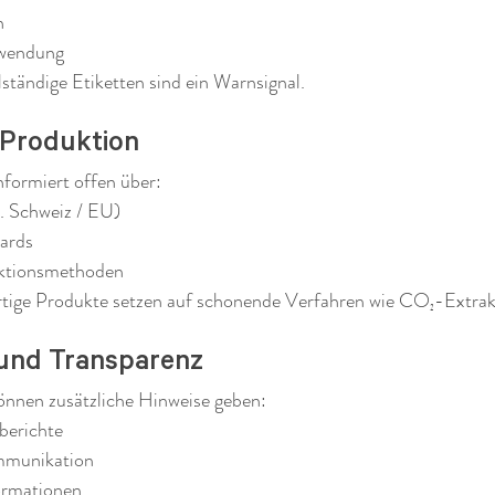
n
rwendung
ständige Etiketten sind ein Warnsignal.
 Produktion
nformiert offen über:
. Schweiz / EU)
ards
aktionsmethoden
ige Produkte setzen auf schonende Verfahren wie CO₂-Extrak
und Transparenz
nnen zusätzliche Hinweise geben:
berichte
mmunikation
ormationen