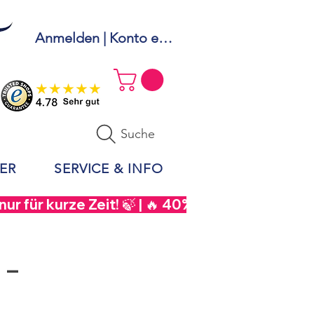
Anmelden | Konto erstellen
Suche
ER
SERVICE & INFO
r für kurze Zeit! 🍃 | 🔥 40% Rabatt auf  Sou
 –