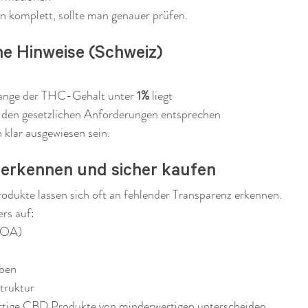
 komplett, sollte man genauer prüfen.
he Hinweise (Schweiz)
lange der THC-Gehalt unter 
1%
 liegt
den gesetzlichen Anforderungen entsprechen
 klar ausgewiesen sein.
t erkennen und sicher kaufen
dukte lassen sich oft an fehlender Transparenz erkennen.
rs auf:
COA)
aben
struktur
tige CBD Produkte von minderwertigen unterscheiden.