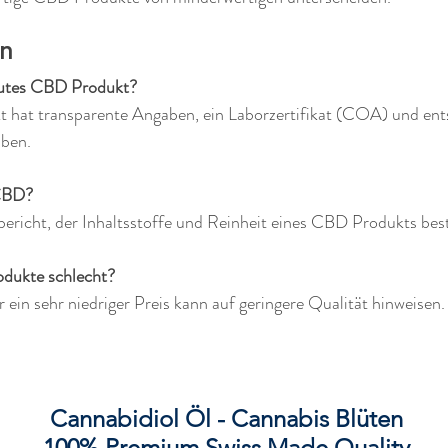
en
gutes CBD Produkt?
 hat transparente Angaben, ein Laborzertifikat (COA) und ents
aben.
 CBD?
ericht, der Inhaltsstoffe und Reinheit eines CBD Produkts best
dukte schlecht?
 ein sehr niedriger Preis kann auf geringere Qualität hinweisen.
Cannabidiol Öl - Cannabis Blüten
100% Premium Swiss Made Quality