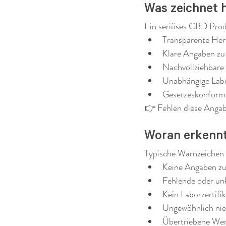
Was zeichnet 
Ein seriöses CBD Produ
Transparente Her
Klare Angaben zu 
Nachvollziehbare
Unabhängige Lab
Gesetzeskonforme
👉 Fehlen diese Angabe
Woran erkenn
Typische Warnzeichen 
Keine Angaben zu
Fehlende oder unk
Kein Laborzertif
Ungewöhnlich nied
Übertriebene We