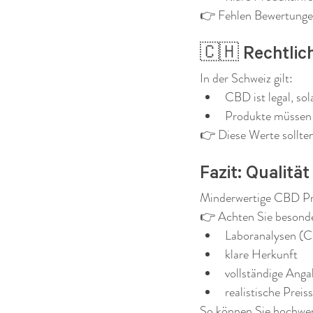
👉 Fehlen Bewertungen
🇨🇭 Rechtlic
In der Schweiz gilt:
CBD ist legal, so
Produkte müssen 
👉 Diese Werte sollten
Fazit: Qualitä
Minderwertige CBD Pro
👉 Achten Sie besonde
Laboranalysen (
klare Herkunft
vollständige Ang
realistische Preis
So können Sie hochwer